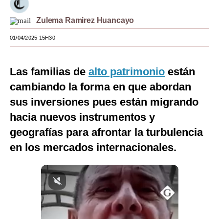
Moda
Zulema Ramirez Huancayo
Estilos
01/04/2025 15H30
Mundo
Las familias de
alto patrimonio
están
EEUU
cambiando la forma en que abordan
México
sus inversiones pues están migrando
España
hacia nuevos instrumentos y
geografías para afrontar la turbulencia
Internacional
en los mercados internacionales.
Tecnología
Club del Suscriptor
Mix
G de Gestión