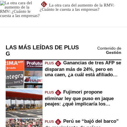
LAS MÁS LEÍDAS DE PLUS
Contenido de
G
Gestión
Ganancias de tres AFP se
PLUS
G
disparan más de 24%, pero en
una caen, ¿a cuál está afiliado
usted?
Fujimori propone
PLUS
G
eliminar ley que puso en jaque
peajes: ¿qué implicaría los
usuarios?
Perú se “bajó del barco”
PLUS
G