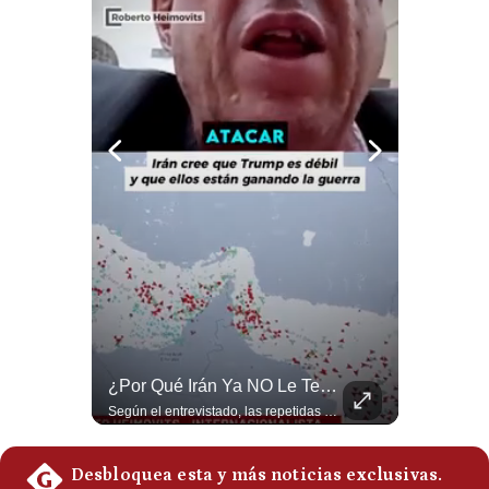
Notas Contratadas
Podcast
Gestión TV
Videos
Fotogalerías
gestion.pe
¿quiénes
Somos?
Términos
Guerra Con Irán Agota El 61% De Los Interceptores Patriot De EE.UU. | #radar24
¿Por Qué Irán Ya NO Le Teme A Donald Trump? | #radar24
Y
Estados Unidos habría disparado más de 1,000 misiles Tomahawk durante la guerra contra Irán y que sus reservas podrían no recuperar los niveles anteriores hasta 2030 o 2031. Washington y sus aliados habrían utilizado hasta el 61% de sus interceptores Patriot. #EstadosUnidos #Tomahawk #Iran #Misiles #Patriot #Geopolitica #NoticiasInternacionales #Guerra #Shorts 👉 Suscríbete y activa la campana para no perderte nuestro análisis diario. 🌎 Síguenos en nuestras redes sociales: 📌 Web oficial: https://gestion.pe/mundo/ 📌 LinkedIn: http://bit.ly/3HYIET0 📌 X (Twitter): http://bit.ly/4noZtX9 📌 TikTok: http://bit.ly/4evB6TO
Según el entrevistado, las repetidas amenazas de Donald Trump y sus posteriores retrocesos habrían reducido su credibilidad ante Irán. Los nuevos sectores radicales iraníes interpretarían esta conducta como una señal de debilidad y considerarían que resistir durante meses frente a Estados Unidos ya representa una victoria. #DonaldTrump #Irán #EstadosUnidos #Geopolitica #NoticiasInternacionales #Shorts #MedioOriente 👉 Suscríbete y activa la campana para no perderte nuestro análisis diario. 🌎 Síguenos en nuestras redes sociales: 📌 Web oficial: https://gestion.pe/mundo/ 📌 LinkedIn: http://bit.ly/3HYIET0 📌 X (Twitter): http://bit.ly/4noZtX9 📌 TikTok: http://bit.ly/4evB6TO
Condiciones
Política
De
Privacidad