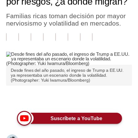
por riesgos, ¿a dónde migran?
Tu Dinero
Familias ricas toman decisión por mayor
nerviosismo y volatilidad en mercados.
Finanzas Personales
Inmobiliarias
Plus G
Opinión
Desde fines del año pasado, el ingreso de Trump a EE.UU.
Editorial
ya representaba un escenario donde la volatilidad.
(Photographer: Yuki Iwamura/Bloomberg)
Pregunta de hoy
Blogs
Únete a nuestro canal
Tendencias
Suscríbete a YouTube
Lujo
Viajes