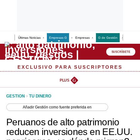
Últimas Noticias
Empresas G
Empresas
G de Gestión
Finanzas
Lo último
Peru Quiosco
SUSCRÍBETE
Portada
EXCLUSIVO PARA SUSCRIPTORES
Empresas
PLUS
G
Management & Empleo
GESTION
>
TU DINERO
Economía
Añadir
Gestión
como fuente preferida en
Mercados
Peruanos de alto patrimonio
Perú
reducen inversiones en EE.UU.
Política