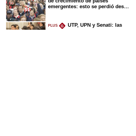
de crecimiento de países
emergentes: esto se perdió desde
2022
UTP, UPN y Senati: las
PLUS
G
razones por la que los capitalinos
las prefieren para estudiar
Puerto de Chancay: lo
PLUS
G
que trae la marcha blanca por
uso de tecnología de EE.UU. en
mercancías
Peruanos que venden
PLUS
G
propiedades, reciben herencia o
utilidades: ¿cuál es su nueva
inversión clave?
Gestión
Director Periodístico (e)
VÍCTOR MELGAREJO