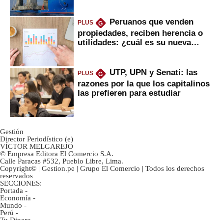
daría
Peruanos que venden
PLUS
G
propiedades, reciben herencia o
utilidades: ¿cuál es su nueva
inversión clave?
UTP, UPN y Senati: las
PLUS
G
razones por la que los capitalinos
las prefieren para estudiar
Gestión
Director Periodístico (e)
VÍCTOR MELGAREJO
© Empresa Editora El Comercio S.A.
Calle Paracas #532, Pueblo Libre, Lima.
Copyright© | Gestion.pe | Grupo El Comercio | Todos los derechos
reservados
SECCIONES:
Portada
-
Economía
-
Mundo
-
Perú
-
Tu Dinero
-