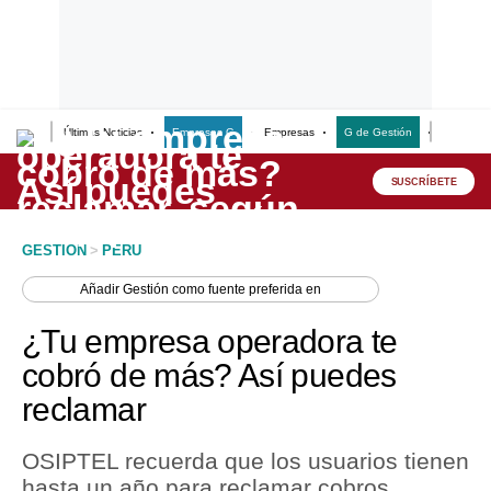
Últimas Noticias
Empresas G
Empresas
G de Gestión
Finanzas
Lo último
Peru Quiosco
SUSCRÍBETE
Portada
GESTION
>
PERU
Empresas
Añadir
Gestión
como fuente preferida en
Management & Empleo
¿Tu empresa operadora te
Economía
cobró de más? Así puedes
reclamar
Mercados
Perú
OSIPTEL recuerda que los usuarios tienen
hasta un año para reclamar cobros
Política