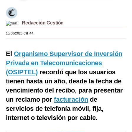
Moda
Estilos
Redacción Gestión
Mundo
15/08/2025 09H44
EEUU
El
Organismo Supervisor de Inversión
México
Privada en Telecomunicaciones
España
(OSIPTEL)
recordó que los usuarios
Internacional
tienen hasta un año, desde la fecha de
vencimiento del recibo, para presentar
Tecnología
un reclamo por
facturación
de
Club del Suscriptor
servicios de telefonía móvil, fija,
Mix
internet o televisión por cable.
G de Gestión