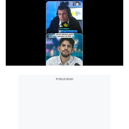
Notas Contratadas
Podcast
Gestión TV
Videos
Fotogalerías
gestion.pe
¿quiénes
Somos?
Términos
Y
Condiciones
Política
De
Privacidad