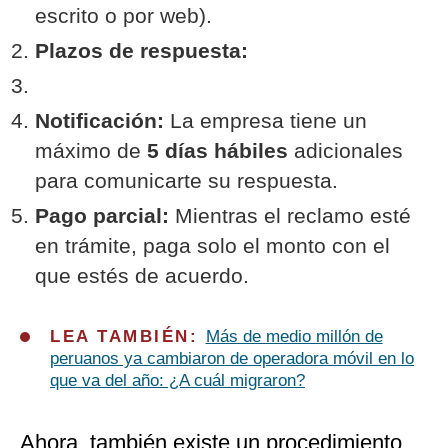
escrito o por web).
Plazos de respuesta:
Notificación:
La empresa tiene un
máximo de
5 días hábiles
adicionales
para comunicarte su respuesta.
Pago parcial:
Mientras el reclamo esté
en trámite, paga solo el monto con el
que estés de acuerdo.
LEA TAMBIÉN:
Más de medio millón de
peruanos ya cambiaron de operadora móvil en lo
que va del año: ¿A cuál migraron?
Ahora, también existe un procedimiento