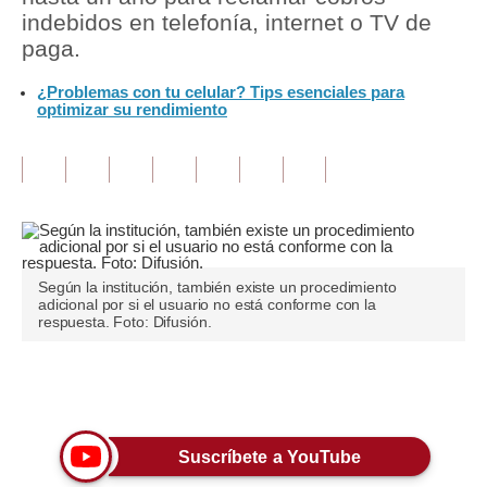
indebidos en telefonía, internet o TV de
Tu Dinero
paga.
Finanzas Personales
¿Problemas con tu celular? Tips esenciales para
optimizar su rendimiento
Inmobiliarias
Plus G
Opinión
Editorial
Según la institución, también existe un procedimiento
Pregunta de hoy
adicional por si el usuario no está conforme con la
respuesta. Foto: Difusión.
Blogs
Tendencias
Únete a nuestro canal
Lujo
Suscríbete a YouTube
Viajes