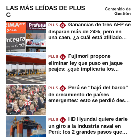
LAS MÁS LEÍDAS DE PLUS
Contenido de
G
Gestión
Ganancias de tres AFP se
PLUS
G
disparan más de 24%, pero en
una caen, ¿a cuál está afiliado
usted?
Fujimori propone
PLUS
G
eliminar ley que puso en jaque
peajes: ¿qué implicaría los
usuarios?
Perú se “bajó del barco”
PLUS
G
de crecimiento de países
emergentes: esto se perdió desde
2022
HD Hyundai quiere darle
PLUS
G
un giro a la industria naval en
Perú: los 2 grandes pasos que