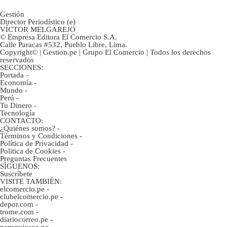
Gestión
Director Periodístico (e)
VÍCTOR MELGAREJO
© Empresa Editora El Comercio S.A.
Calle Paracas #532, Pueblo Libre, Lima.
Copyright© | Gestion.pe | Grupo El Comercio | Todos los derechos
reservados
SECCIONES:
Portada
-
Economía
-
Mundo
-
Perú
-
Tu Dinero
-
Tecnología
CONTACTO:
¿Quiénes somos?
-
Términos y Condiciones
-
Política de Privacidad
-
Politica de Cookies
-
Preguntas Frecuentes
SÍGUENOS:
Suscríbete
VISITE TAMBIÉN:
elcomercio.pe
-
clubelcomercio.pe
-
depor.com
-
trome.com
-
diariocorreo.pe
-