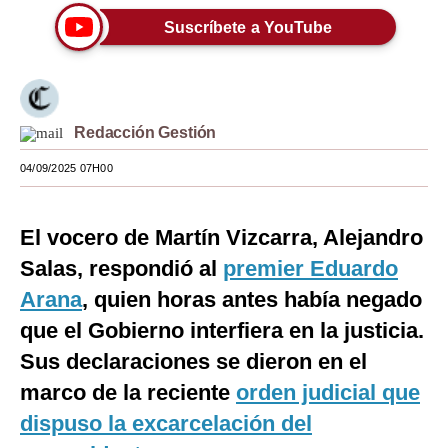
Suscríbete a YouTube
Moda
Estilos
Mundo
Redacción Gestión
EEUU
04/09/2025 07H00
México
España
El vocero de Martín Vizcarra, Alejandro
Salas, respondió al
premier Eduardo
Internacional
Arana
, quien horas antes había negado
Tecnología
que el Gobierno interfiera en la justicia.
Club del Suscriptor
Sus declaraciones se dieron en el
marco de la reciente
orden judicial que
Mix
dispuso la excarcelación del
G de Gestión