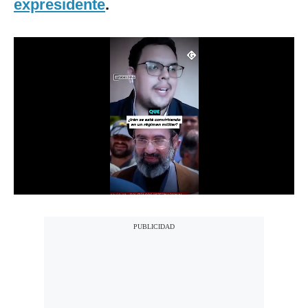
expresidente
.
Notas Contratadas
Podcast
Gestión TV
Videos
Fotogalerías
gestion.pe
¿quiénes
Somos?
Términos
Y
Condiciones
Política
De
Privacidad