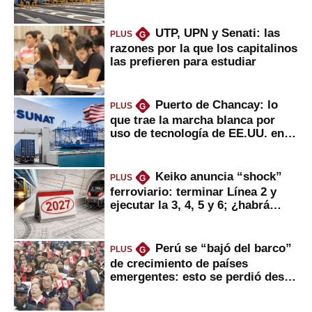
UTP, UPN y Senati: las
PLUS
G
razones por la que los capitalinos
las prefieren para estudiar
Puerto de Chancay: lo
PLUS
G
que trae la marcha blanca por
uso de tecnología de EE.UU. en
mercancías
Keiko anuncia “shock”
PLUS
G
ferroviario: terminar Línea 2 y
ejecutar la 3, 4, 5 y 6; ¿habrá
avances?
Perú se “bajó del barco”
PLUS
G
de crecimiento de países
emergentes: esto se perdió desde
2022