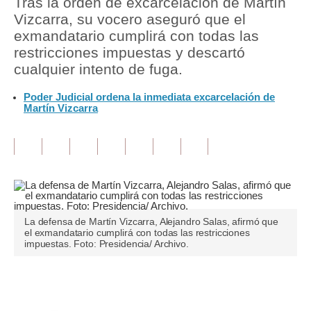
Tras la orden de excarcelación de Martín
Vizcarra, su vocero aseguró que el
Tu Dinero
exmandatario cumplirá con todas las
restricciones impuestas y descartó
Finanzas Personales
cualquier intento de fuga.
Inmobiliarias
Poder Judicial ordena la inmediata excarcelación de
Martín Vizcarra
Plus G
Opinión
Editorial
Pregunta de hoy
Blogs
La defensa de Martín Vizcarra, Alejandro Salas, afirmó que
el exmandatario cumplirá con todas las restricciones
impuestas. Foto: Presidencia/ Archivo.
Tendencias
Lujo
Únete a nuestro canal
Viajes