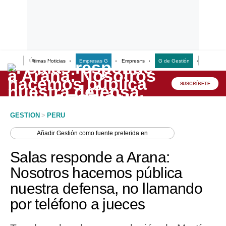
Últimas Noticias
Empresas G
Empresas
G de Gestión
Finanzas
Lo último
Peru Quiosco
SUSCRÍBETE
Portada
GESTION
>
PERU
Empresas
Añadir
Gestión
como fuente preferida en
Management & Empleo
Salas responde a Arana:
Economía
Nosotros hacemos pública
nuestra defensa, no llamando
Mercados
por teléfono a jueces
Perú
Política