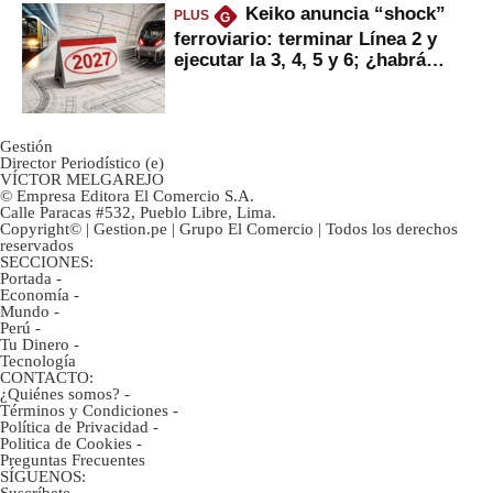
Keiko anuncia “shock”
PLUS
G
ferroviario: terminar Línea 2 y
ejecutar la 3, 4, 5 y 6; ¿habrá
avances?
Gestión
Director Periodístico (e)
VÍCTOR MELGAREJO
© Empresa Editora El Comercio S.A.
Calle Paracas #532, Pueblo Libre, Lima.
Copyright© | Gestion.pe | Grupo El Comercio | Todos los derechos
reservados
SECCIONES:
Portada
-
Economía
-
Mundo
-
Perú
-
Tu Dinero
-
Tecnología
CONTACTO:
¿Quiénes somos?
-
Términos y Condiciones
-
Política de Privacidad
-
Politica de Cookies
-
Preguntas Frecuentes
SÍGUENOS:
Suscríbete