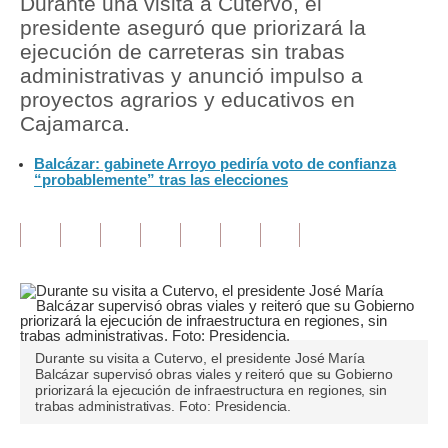
Durante una visita a Cutervo, el
presidente aseguró que priorizará la
Tu Dinero
ejecución de carreteras sin trabas
administrativas y anunció impulso a
Finanzas Personales
proyectos agrarios y educativos en
Inmobiliarias
Cajamarca.
Plus G
Balcázar: gabinete Arroyo pediría voto de confianza
“probablemente” tras las elecciones
Opinión
Editorial
Pregunta de hoy
Blogs
Tendencias
Durante su visita a Cutervo, el presidente José María
Balcázar supervisó obras viales y reiteró que su Gobierno
priorizará la ejecución de infraestructura en regiones, sin
Lujo
trabas administrativas. Foto: Presidencia.
Viajes