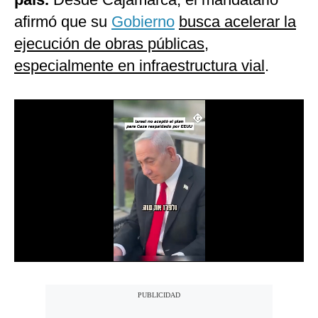
Notas Contratadas
afirmó que su
Gobierno
busca acelerar la
ejecución de obras públicas,
Podcast
especialmente en infraestructura vial
.
Gestión TV
Videos
Fotogalerías
gestion.pe
¿quiénes
Somos?
Términos
Y
Condiciones
Política
De
Privacidad