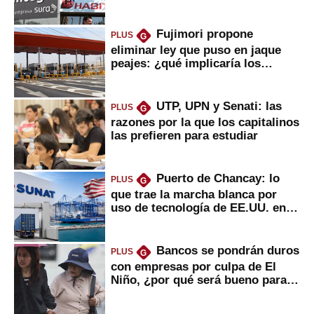
usted?
Fujimori propone
PLUS
G
eliminar ley que puso en jaque
peajes: ¿qué implicaría los
usuarios?
UTP, UPN y Senati: las
PLUS
G
razones por la que los capitalinos
las prefieren para estudiar
Puerto de Chancay: lo
PLUS
G
que trae la marcha blanca por
uso de tecnología de EE.UU. en
mercancías
Bancos se pondrán duros
PLUS
G
con empresas por culpa de El
Niño, ¿por qué será bueno para
ahorristas?