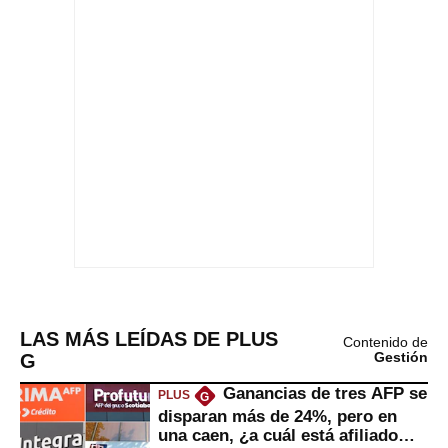
LAS MÁS LEÍDAS DE PLUS
Contenido de
G
Gestión
Ganancias de tres AFP se
PLUS
G
disparan más de 24%, pero en
una caen, ¿a cuál está afiliado