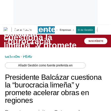
Últimas Noticias
Empresas G
Empresas
G de Gestión
Finanzas
Lo último
Peru Quiosco
SUSCRÍBETE
Portada
GESTION
>
PERU
Empresas
Añadir
Gestión
como fuente preferida en
Management & Empleo
Presidente Balcázar cuestiona
Economía
la “burocracia limeña” y
promete acelerar obras en
Mercados
regiones
Perú
Política