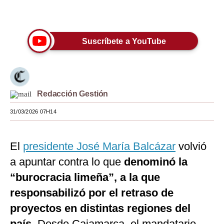
Únete a nuestro canal
Moda
Estilos
Suscríbete a YouTube
Mundo
EEUU
Redacción Gestión
México
31/03/2026 07H14
España
Internacional
El
presidente José María Balcázar
volvió
Tecnología
a apuntar contra lo que
denominó la
Club del Suscriptor
“burocracia limeña”, a la que
responsabilizó por el retraso de
Mix
proyectos en distintas regiones del
G de Gestión
país.
Desde Cajamarca, el mandatario