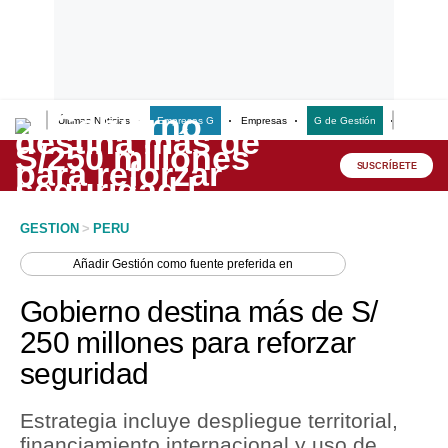
Últimas Noticias
Empresas G
Empresas
G de Gestión
Finanzas
Lo último
Peru Quiosco
SUSCRÍBETE
Portada
GESTION
>
PERU
Empresas
Añadir
Gestión
como fuente preferida en
Management & Empleo
Gobierno destina más de S/
Economía
250 millones para reforzar
seguridad
Mercados
Perú
Estrategia incluye despliegue territorial,
financiamiento internacional y uso de
Política