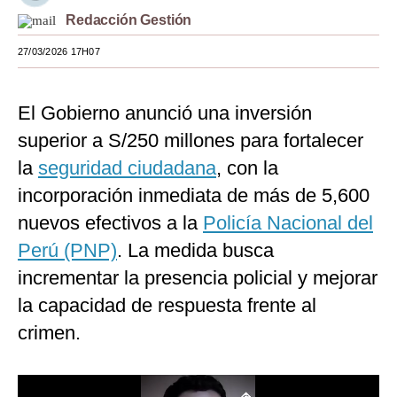
Redacción Gestión
Moda
27/03/2026 17H07
Estilos
Mundo
El Gobierno anunció una inversión
EEUU
superior a S/250 millones para fortalecer
la
seguridad ciudadana
, con la
México
incorporación inmediata de más de 5,600
España
nuevos efectivos a la
Policía Nacional del
Internacional
Perú (PNP)
. La medida busca
incrementar la presencia policial y mejorar
Tecnología
la capacidad de respuesta frente al
Club del Suscriptor
crimen.
Mix
G de Gestión