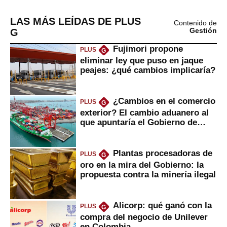
LAS MÁS LEÍDAS DE PLUS
Contenido de
G
Gestión
Fujimori propone
PLUS
G
eliminar ley que puso en jaque
peajes: ¿qué cambios implicaría?
¿Cambios en el comercio
PLUS
G
exterior? El cambio aduanero al
que apuntaría el Gobierno de
Fujimori
Plantas procesadoras de
PLUS
G
oro en la mira del Gobierno: la
propuesta contra la minería ilegal
Alicorp: qué ganó con la
PLUS
G
compra del negocio de Unilever
en Colombia