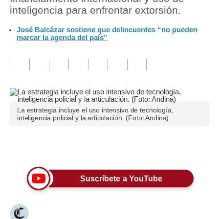
inteligencia para enfrentar extorsión.
Tu Dinero
José Balcázar sostiene que delincuentes “no pueden
marcar la agenda del país”
Finanzas Personales
Inmobiliarias
Plus G
Opinión
La estrategia incluye el uso intensivo de tecnología,
Editorial
inteligencia policial y la articulación. (Foto: Andina)
Pregunta de hoy
Únete a nuestro canal
Blogs
Tendencias
Suscríbete a YouTube
Lujo
Viajes