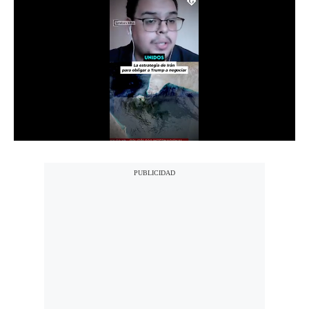
Notas Contratadas
Podcast
Gestión TV
Videos
Fotogalerías
gestion.pe
¿quiénes
Somos?
Términos
Y
Condiciones
Política
De
Privacidad