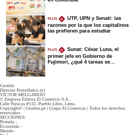
UTP, UPN y Senati: las
PLUS
G
razones por la que los capitalinos
las prefieren para estudiar
Sunat: César Luna, el
PLUS
G
primer jefe en Gobierno de
Fujimori, ¿qué 4 tareas se
marcan urgentes?
Gestión
Director Periodístico (e)
VÍCTOR MELGAREJO
© Empresa Editora El Comercio S.A.
Calle Paracas #532, Pueblo Libre, Lima.
Copyright© | Gestion.pe | Grupo El Comercio | Todos los derechos
reservados
SECCIONES:
Portada
-
Economía
-
Mundo
-