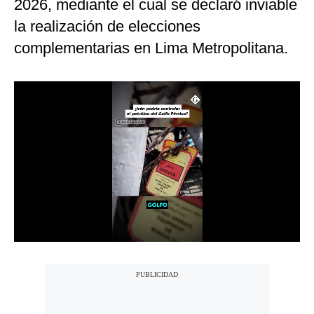
2026, mediante el cual se declaró inviable
Notas Contratadas
la realización de elecciones
Podcast
complementarias en Lima Metropolitana.
Gestión TV
Videos
Fotogalerías
gestion.pe
¿quiénes
Somos?
Términos
Y
Condiciones
Política
De
Privacidad