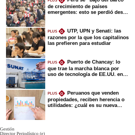
PLUS
G
de crecimiento de países
emergentes: esto se perdió desde
2022
UTP, UPN y Senati: las
PLUS
G
razones por la que los capitalinos
las prefieren para estudiar
Puerto de Chancay: lo
PLUS
G
que trae la marcha blanca por
uso de tecnología de EE.UU. en
mercancías
Peruanos que venden
PLUS
G
propiedades, reciben herencia o
utilidades: ¿cuál es su nueva
inversión clave?
Gestión
Director Periodístico (e)