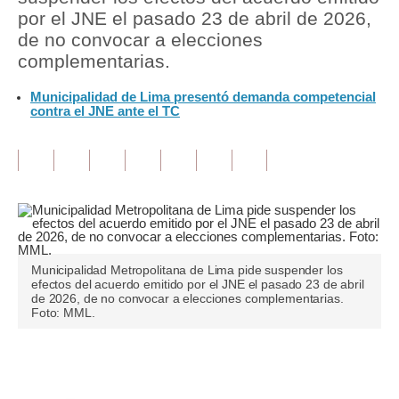
por el JNE el pasado 23 de abril de 2026,
Tu Dinero
de no convocar a elecciones
complementarias.
Finanzas Personales
Municipalidad de Lima presentó demanda competencial
Inmobiliarias
contra el JNE ante el TC
Plus G
Opinión
Editorial
Pregunta de hoy
Municipalidad Metropolitana de Lima pide suspender los
Blogs
efectos del acuerdo emitido por el JNE el pasado 23 de abril
de 2026, de no convocar a elecciones complementarias.
Foto: MML.
Tendencias
Lujo
Únete a nuestro canal
Viajes