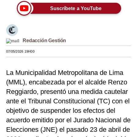
Suscríbete a YouTube
Moda
Estilos
Mundo
Redacción Gestión
EEUU
07/05/2026 19H00
México
España
La Municipalidad Metropolitana de Lima
(MML), encabezada por el alcalde Renzo
Internacional
Reggiardo, presentó una medida cautelar
Tecnología
ante el Tribunal Constitucional (TC) con el
Club del Suscriptor
objetivo de suspender los efectos del
acuerdo emitido por el Jurado Nacional de
Mix
Elecciones (JNE) el pasado 23 de abril de
G de Gestión