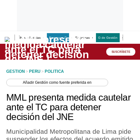
Últimas Noticias
Empresas G
Empresas
G de Gestión
Finanzas
Lo último
Peru Quiosco
SUSCRÍBETE
Portada
GESTION
>
PERU
>
POLITICA
Empresas
Añadir
Gestión
como fuente preferida en
Management & Empleo
MML presenta medida cautelar
Economía
ante el TC para detener
decisión del JNE
Mercados
Perú
Municipalidad Metropolitana de Lima pide
suspender los efectos del acuerdo emitido
Política