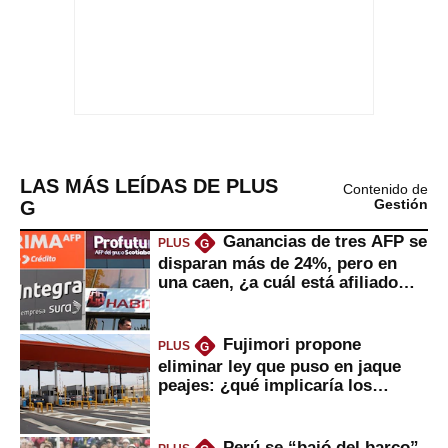
LAS MÁS LEÍDAS DE PLUS
Contenido de
G
Gestión
Ganancias de tres AFP se
PLUS
G
disparan más de 24%, pero en
una caen, ¿a cuál está afiliado
usted?
Fujimori propone
PLUS
G
eliminar ley que puso en jaque
peajes: ¿qué implicaría los
usuarios?
Perú se “bajó del barco”