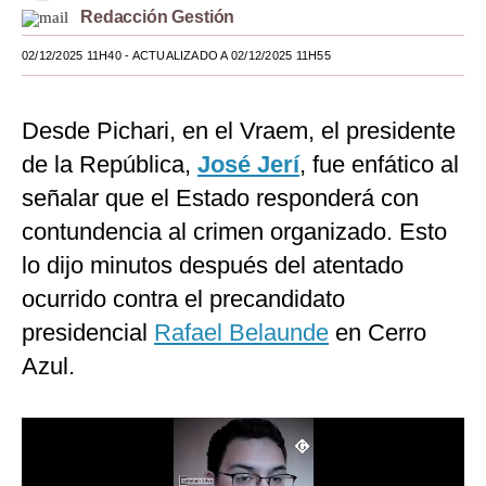
Redacción Gestión
Moda
02/12/2025 11H40
- ACTUALIZADO A 02/12/2025 11H55
Estilos
Mundo
Desde Pichari, en el Vraem, el presidente
de la República,
José Jerí
, fue enfático al
EEUU
señalar que el Estado responderá con
México
contundencia al crimen organizado. Esto
España
lo dijo minutos después del atentado
Internacional
ocurrido contra el precandidato
presidencial
Rafael Belaunde
en Cerro
Tecnología
Azul.
Club del Suscriptor
Mix
G de Gestión