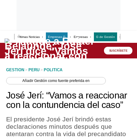
Últimas Noticias
Empresas G
Empresas
G de Gestión
Finanzas
Lo último
Peru Quiosco
SUSCRÍBETE
Portada
GESTION
>
PERU
>
POLITICA
Empresas
Añadir
Gestión
como fuente preferida en
Management & Empleo
José Jerí: “Vamos a reaccionar
Economía
con la contundencia del caso”
Mercados
El presidente José Jerí brindó estas
Perú
declaraciones minutos después que
atentaran contra la vida del precandidato
Política