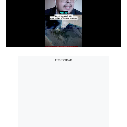
Notas Contratadas
Podcast
Gestión TV
Videos
Fotogalerías
gestion.pe
¿quiénes
Somos?
Términos
Y
Condiciones
Política
De
Privacidad