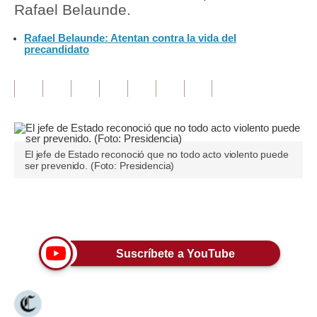
Rafael Belaunde.
Tu Dinero
Rafael Belaunde: Atentan contra la vida del
precandidato
Finanzas Personales
Inmobiliarias
Plus G
Opinión
El jefe de Estado reconoció que no todo acto violento puede
ser prevenido. (Foto: Presidencia)
Editorial
Pregunta de hoy
Únete a nuestro canal
Blogs
Tendencias
Suscríbete a YouTube
Lujo
Viajes