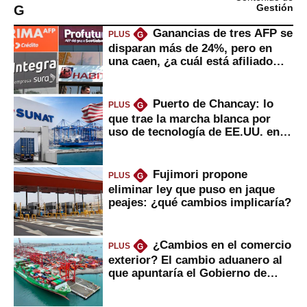
G
Gestión
Ganancias de tres AFP se
PLUS
G
disparan más de 24%, pero en
una caen, ¿a cuál está afiliado
usted?
Puerto de Chancay: lo
PLUS
G
que trae la marcha blanca por
uso de tecnología de EE.UU. en
mercancías
Fujimori propone
PLUS
G
eliminar ley que puso en jaque
peajes: ¿qué cambios implicaría?
¿Cambios en el comercio
PLUS
G
exterior? El cambio aduanero al
que apuntaría el Gobierno de
Fujimori