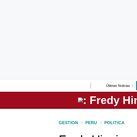
Lo último
Peru Quiosco
Portada
Empresas
Management & Empleo
Economía
Últimas Noticias
Mercados
Perú
Política
GESTION
>
PERU
>
POLITICA
Tu Dinero