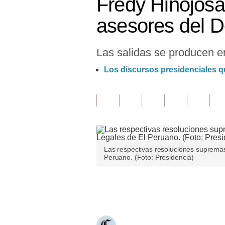
Fredy Hinojos
Finanzas Personales
asesores del D
Inmobiliarias
Las salidas se producen en
Plus G
Los discursos presidenciales q
Opinión
Editorial
Pregunta de hoy
Blogs
Las respectivas resoluciones supremas
Tendencias
Peruano. (Foto: Presidencia)
Lujo
Únete a nuestro canal
Viajes
Moda