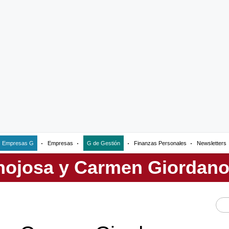
Empresas G
Empresas
G de Gestión
Finanzas Personales
Newsletters