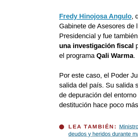
De
Cookies
Fredy Hinojosa Angulo
, 
Preguntas
Frecuentes
Gabinete de Asesores de 
Presidencial y fue también
una investigación fiscal
p
el programa
Qali Warma
.
Por este caso, el Poder J
salida del país. Su salid
de depuración del entorno 
destitución hace poco má
LEA TAMBIÉN:
Ministr
deudos y heridos durante ma