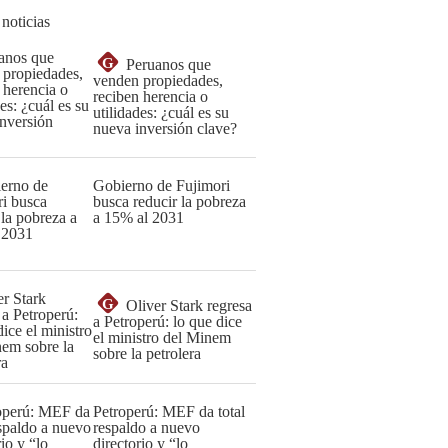
 noticias
G
Peruanos que
venden propiedades,
reciben herencia o
utilidades: ¿cuál es su
nueva inversión clave?
Gobierno de Fujimori
busca reducir la pobreza
a 15% al 2031
G
Oliver Stark regresa
a Petroperú: lo que dice
el ministro del Minem
sobre la petrolera
Petroperú: MEF da total
respaldo a nuevo
directorio y “lo