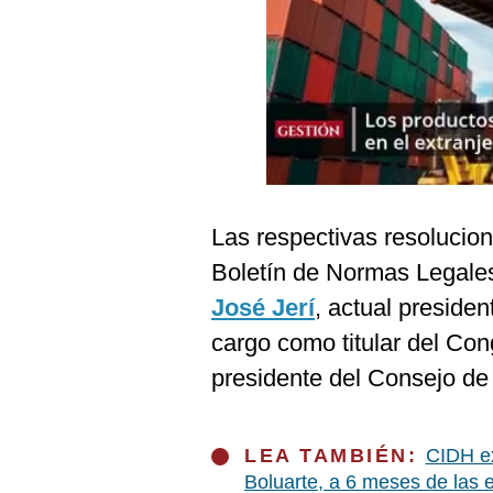
Podcast
Gestión TV
Videos
Fotogalerías
Las respectivas resolucio
gestion.pe
Boletín de Normas Legales
¿quiénes
Somos?
José Jerí
, actual presiden
Términos
cargo como titular del Co
Y
Condiciones
presidente del Consejo de 
Política
De
Privacidad
LEA TAMBIÉN:
CIDH ex
Politica
Boluarte, a 6 meses de las 