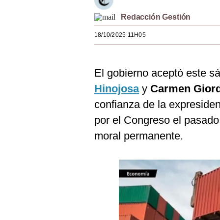
Estilos
Redacción Gestión
Mundo
18/10/2025 11H05
EEUU
México
El gobierno aceptó este s
Hinojosa
y
Carmen Gior
España
confianza de la expreside
Internacional
por el Congreso el pasad
Tecnología
moral permanente.
Club del Suscriptor
Mix
G de Gestión
Notas Contratadas