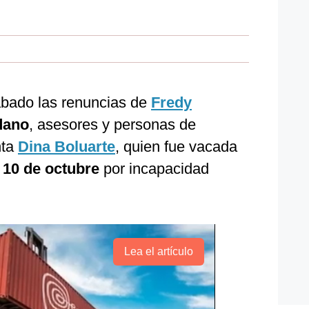
ábado las renuncias de
Fredy
dano
, asesores y personas de
nta
Dina Boluarte
, quien fue vacada
o
10 de octubre
por incapacidad
Lea el artículo