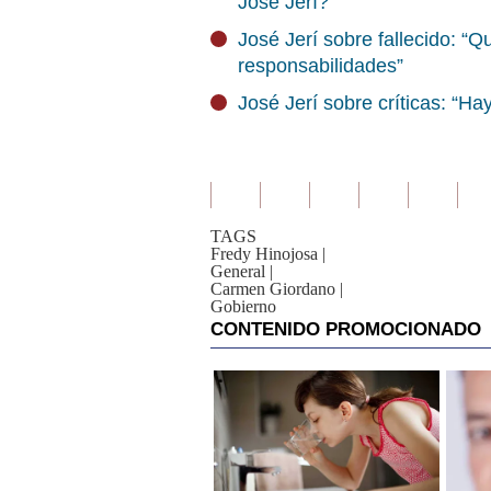
José Jerí?
José Jerí sobre fallecido: “
responsabilidades”
José Jerí sobre críticas: “H
TAGS
Fredy Hinojosa
|
General
|
Carmen Giordano
|
Gobierno