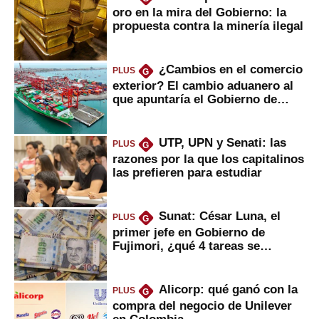
oro en la mira del Gobierno: la
propuesta contra la minería ilegal
¿Cambios en el comercio
PLUS
G
exterior? El cambio aduanero al
que apuntaría el Gobierno de
Fujimori
UTP, UPN y Senati: las
PLUS
G
razones por la que los capitalinos
las prefieren para estudiar
Sunat: César Luna, el
PLUS
G
primer jefe en Gobierno de
Fujimori, ¿qué 4 tareas se
marcan urgentes?
Alicorp: qué ganó con la
PLUS
G
compra del negocio de Unilever
en Colombia