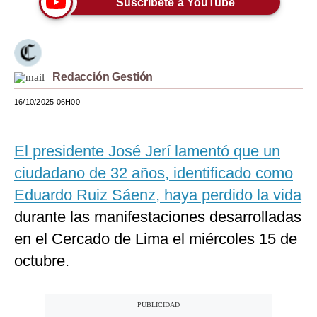
Suscríbete a YouTube
Moda
Estilos
Redacción Gestión
Mundo
16/10/2025 06H00
EEUU
México
El presidente José Jerí lamentó que un
España
ciudadano de 32 años, identificado como
Internacional
Eduardo Ruiz Sáenz, haya perdido la vida
durante las manifestaciones desarrolladas
Tecnología
en el Cercado de Lima el miércoles 15 de
Club del Suscriptor
octubre.
Mix
G de Gestión