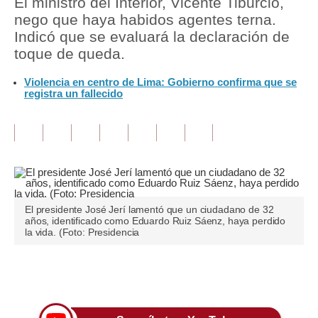
El ministro del Interior, Vicente Tiburcio,
nego que haya habidos agentes terna.
Tu Dinero
Indicó que se evaluará la declaración de
toque de queda.
Finanzas Personales
Violencia en centro de Lima: Gobierno confirma que se
Inmobiliarias
registra un fallecido
Plus G
Opinión
Editorial
Pregunta de hoy
El presidente José Jerí lamentó que un ciudadano de 32
años, identificado como Eduardo Ruiz Sáenz, haya perdido
Blogs
la vida. (Foto: Presidencia
Tendencias
Únete a nuestro canal
Lujo
Viajes