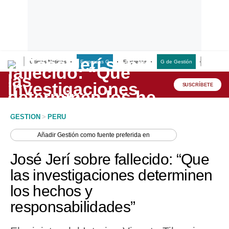
Últimas Noticias
Empresas G
Empresas
G de Gestión
Finanzas
Lo último
Peru Quiosco
SUSCRÍBETE
Portada
GESTION
>
PERU
Empresas
Añadir
Gestión
como fuente preferida en
Management & Empleo
José Jerí sobre fallecido: “Que
Economía
las investigaciones determinen
los hechos y
Mercados
responsabilidades”
Perú
Política