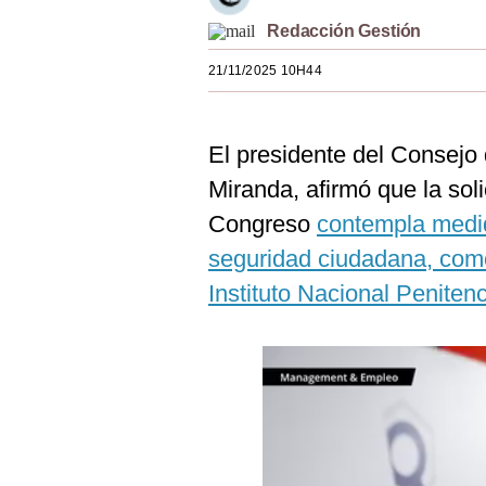
Estilos
Redacción Gestión
Mundo
21/11/2025 10H44
EEUU
El presidente del Consejo 
México
Miranda, afirmó que la soli
España
Congreso
contempla medid
Internacional
seguridad ciudadana, como
Tecnología
Instituto Nacional Penitenc
Club del Suscriptor
Mix
G de Gestión
Notas Contratadas