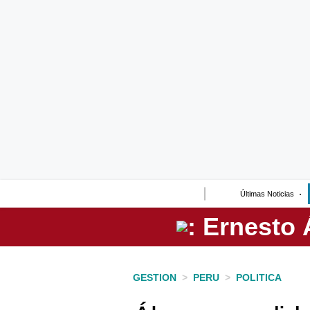
Lo último
Peru Quiosco
Portada
Empresas
Management & Empleo
Economía
Últimas Noticias
Mercados
Perú
Política
GESTION
>
PERU
>
POLITICA
Tu Dinero