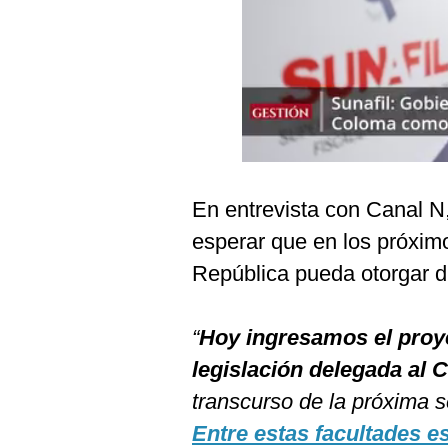
Podcast
Gestión TV
Videos
Fotogalerías
En entrevista con Canal N, 
gestion.pe
esperar que en los próxim
¿quiénes
República pueda otorgar d
Somos?
Términos
Y
“
Hoy ingresamos el proyec
Condiciones
legislación delegada al 
Política
De
transcurso de la próxima 
Privacidad
Entre estas facultades e
Politica