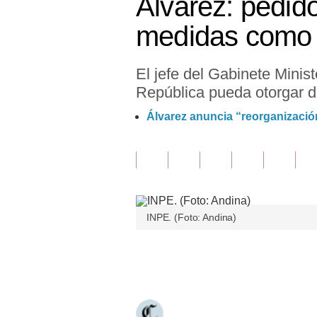
Álvarez: pedido
Finanzas Personales
medidas como 
Inmobiliarias
El jefe del Gabinete Minis
Plus G
República pueda otorgar d
Opinión
Álvarez anuncia “reorganización
Editorial
Pregunta de hoy
Blogs
INPE. (Foto: Andina)
Tendencias
Lujo
Únete a nuestro canal
Viajes
Moda