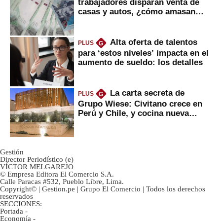
trabajadores disparan venta de
casas y autos, ¿cómo amasan
tanta liquidez?
Alta oferta de talentos
PLUS
G
para ‘estos niveles’ impacta en el
aumento de sueldo: los detalles
La carta secreta de
PLUS
G
Grupo Wiese: Civitano crece en
Perú y Chile, y cocina nueva
marca
Gestión
Director Periodístico (e)
VÍCTOR MELGAREJO
© Empresa Editora El Comercio S.A.
Calle Paracas #532, Pueblo Libre, Lima.
Copyright© | Gestion.pe | Grupo El Comercio | Todos los derechos
reservados
SECCIONES:
Portada
-
Economía
-