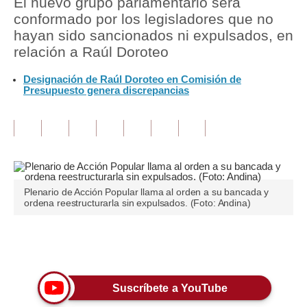
El nuevo grupo parlamentario será
conformado por los legisladores que no
Tu Dinero
hayan sido sancionados ni expulsados, en
relación a Raúl Doroteo
Finanzas Personales
Designación de Raúl Doroteo en Comisión de
Inmobiliarias
Presupuesto genera discrepancias
Plus G
Opinión
Editorial
Pregunta de hoy
Plenario de Acción Popular llama al orden a su bancada y
ordena reestructurarla sin expulsados. (Foto: Andina)
Blogs
Tendencias
Únete a nuestro canal
Lujo
Suscríbete a YouTube
Viajes