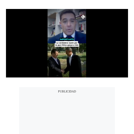
Notas Contratadas
Podcast
Gestión TV
Videos
Fotogalerías
gestion.pe
¿quiénes
Somos?
Términos
Y
Condiciones
Política
De
Privacidad