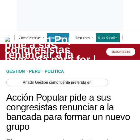
Últimas Noticias
Empresas G
Empresas
G de Gestión
Finanzas
Lo último
Peru Quiosco
SUSCRÍBETE
Portada
GESTION
>
PERU
>
POLITICA
Empresas
Añadir
Gestión
como fuente preferida en
Management & Empleo
Acción Popular pide a sus
Economía
congresistas renunciar a la
bancada para formar un nuevo
Mercados
grupo
Perú
Política