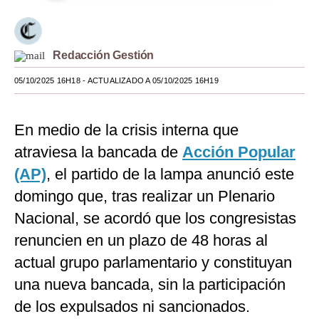
Moda
Estilos
Redacción Gestión
Mundo
05/10/2025 16H18
- ACTUALIZADO A 05/10/2025 16H19
EEUU
En medio de la crisis interna que
México
atraviesa la bancada de
Acción Popular
España
(AP)
, el partido de la lampa anunció este
Internacional
domingo que, tras realizar un Plenario
Nacional, se acordó que los congresistas
Tecnología
renuncien en un plazo de 48 horas al
Club del Suscriptor
actual grupo parlamentario y constituyan
Mix
una nueva bancada, sin la participación
de los expulsados ni sancionados.
G de Gestión