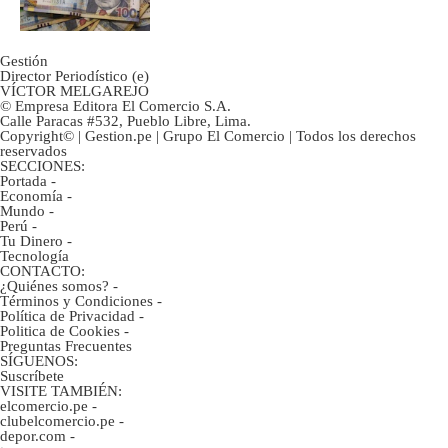
marcan urgentes?
Gestión
Director Periodístico (e)
VÍCTOR MELGAREJO
© Empresa Editora El Comercio S.A.
Calle Paracas #532, Pueblo Libre, Lima.
Copyright© | Gestion.pe | Grupo El Comercio | Todos los derechos
reservados
SECCIONES:
Portada
-
Economía
-
Mundo
-
Perú
-
Tu Dinero
-
Tecnología
CONTACTO:
¿Quiénes somos?
-
Términos y Condiciones
-
Política de Privacidad
-
Politica de Cookies
-
Preguntas Frecuentes
SÍGUENOS:
Suscríbete
VISITE TAMBIÉN:
elcomercio.pe
-
clubelcomercio.pe
-
depor.com
-