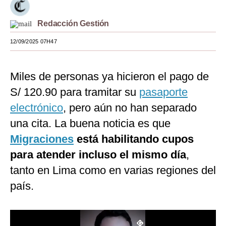
Moda
Redacción Gestión
Estilos
12/09/2025 07H47
Mundo
Miles de personas ya hicieron el pago de
EEUU
S/ 120.90 para tramitar su
pasaporte
México
electrónico
, pero aún no han separado
España
una cita. La buena noticia es que
Internacional
Migraciones
está habilitando cupos
para atender incluso el mismo día
,
Tecnología
tanto en Lima como en varias regiones del
Club del Suscriptor
país.
Mix
G de Gestión