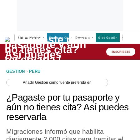
Últimas Noticias
Empresas G
Empresas
G de Gestión
Finanzas
Lo último
Peru Quiosco
SUSCRÍBETE
Portada
GESTION
>
PERU
Empresas
Añadir
Gestión
como fuente preferida en
Management & Empleo
¿Pagaste por tu pasaporte y
Economía
aún no tienes cita? Así puedes
reservarla
Mercados
Perú
Migraciones informó que habilita
diariamente 2,000 citas para tramitar el
Política