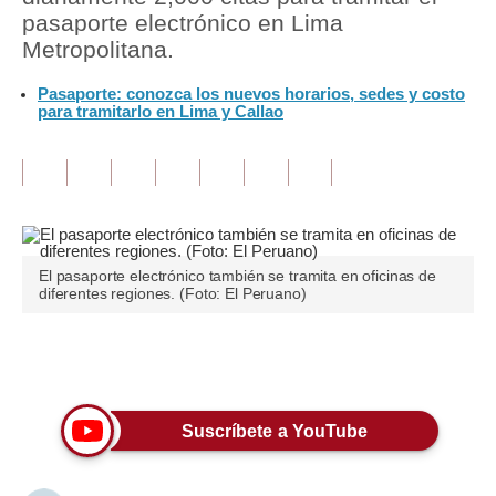
pasaporte electrónico en Lima
Tu Dinero
Metropolitana.
Finanzas Personales
Pasaporte: conozca los nuevos horarios, sedes y costo
para tramitarlo en Lima y Callao
Inmobiliarias
Plus G
Opinión
Editorial
El pasaporte electrónico también se tramita en oficinas de
diferentes regiones. (Foto: El Peruano)
Pregunta de hoy
Blogs
Únete a nuestro canal
Tendencias
Suscríbete a YouTube
Lujo
Viajes