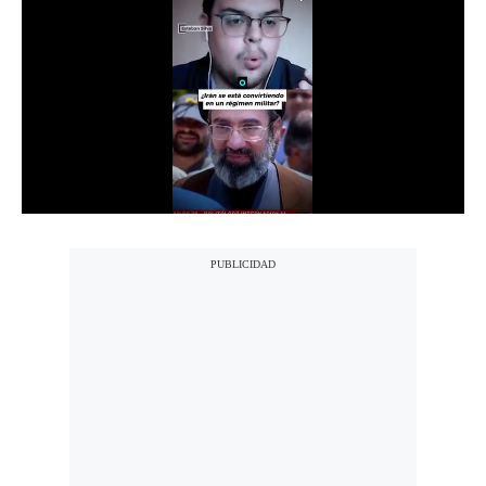
Notas Contratadas
Podcast
Gestión TV
Videos
Fotogalerías
gestion.pe
¿quiénes
Somos?
Términos
Y
Condiciones
Política
De
Privacidad