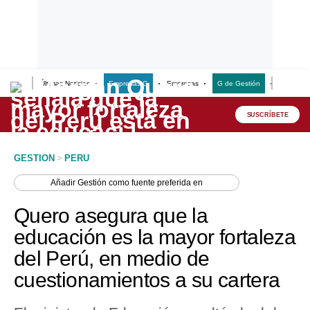
Últimas Noticias
Empresas G
Empresas
G de Gestión
Finanzas
Lo último
Peru Quiosco
SUSCRÍBETE
Portada
GESTION
>
PERU
Empresas
Añadir
Gestión
como fuente preferida en
Management & Empleo
Quero asegura que la
Economía
educación es la mayor fortaleza
del Perú, en medio de
Mercados
cuestionamientos a su cartera
Perú
Política