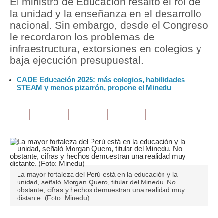
El ministro de Educación resaltó el rol de
la unidad y la enseñanza en el desarrollo
Tu Dinero
nacional. Sin embargo, desde el Congreso
le recordaron los problemas de
Finanzas Personales
infraestructura, extorsiones en colegios y
Inmobiliarias
baja ejecución presupuestal.
Plus G
CADE Educación 2025: más colegios, habilidades
STEAM y menos pizarrón, propone el Minedu
Opinión
Editorial
Pregunta de hoy
Blogs
Tendencias
La mayor fortaleza del Perú está en la educación y la
unidad, señaló Morgan Quero, titular del Minedu. No
obstante, cifras y hechos demuestran una realidad muy
Lujo
distante. (Foto: Minedu)
Viajes