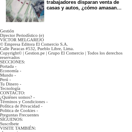
trabajadores disparan venta de
casas y autos, ¿cómo amasan
tanta liquidez?
Gestión
Director Periodístico (e)
VÍCTOR MELGAREJO
© Empresa Editora El Comercio S.A.
Calle Paracas #532, Pueblo Libre, Lima.
Copyright© | Gestion.pe | Grupo El Comercio | Todos los derechos
reservados
SECCIONES:
Portada
-
Economía
-
Mundo
-
Perú
-
Tu Dinero
-
Tecnología
CONTACTO:
¿Quiénes somos?
-
Términos y Condiciones
-
Política de Privacidad
-
Politica de Cookies
-
Preguntas Frecuentes
SÍGUENOS:
Suscríbete
VISITE TAMBIÉN: