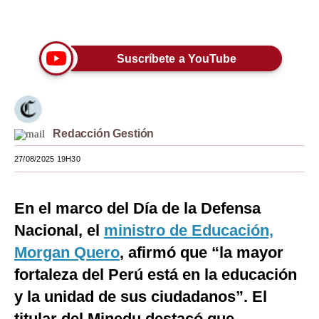
Únete a nuestro canal
Moda
Estilos
Suscríbete a YouTube
Mundo
EEUU
Redacción Gestión
México
27/08/2025 19H30
España
Internacional
En el marco del Día de la Defensa
Tecnología
Nacional, el
ministro de Educación,
Club del Suscriptor
Morgan Quero
, afirmó que “la mayor
fortaleza del Perú está en la educación
Mix
y la unidad de sus ciudadanos”. El
G de Gestión
titular del Minedu destacó que