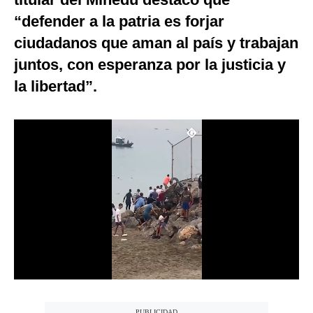
Notas Contratadas
“defender a la patria es forjar
ciudadanos que aman al país y trabajan
Podcast
juntos, con esperanza por la justicia y
Gestión TV
la libertad”.
Videos
Fotogalerías
gestion.pe
¿quiénes
Somos?
Términos
Y
Condiciones
Política
De
Privacidad