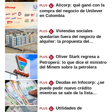
Alicorp: qué ganó con la
PLUS
G
compra del negocio de Unilever
en Colombia
Viviendas sociales
PLUS
G
quedarían fuera del negocio de
alquiler: la propuesta del
gobierno
Oliver Stark regresa a
PLUS
G
Petroperú: lo que dice el ministro
del Minem sobre la petrolera
Deudas en Infocorp: ¿se
PLUS
G
puede pedir nuevo crédito
mientras se sale de la lista
negra?
Utilidades de
PLUS
G