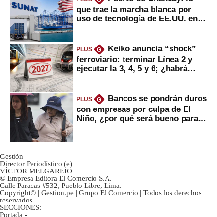
G
que trae la marcha blanca por
uso de tecnología de EE.UU. en
mercancías
Keiko anuncia “shock”
PLUS
G
ferroviario: terminar Línea 2 y
ejecutar la 3, 4, 5 y 6; ¿habrá
avances?
Bancos se pondrán duros
PLUS
G
con empresas por culpa de El
Niño, ¿por qué será bueno para
ahorristas?
Gestión
Director Periodístico (e)
VÍCTOR MELGAREJO
© Empresa Editora El Comercio S.A.
Calle Paracas #532, Pueblo Libre, Lima.
Copyright© | Gestion.pe | Grupo El Comercio | Todos los derechos
reservados
SECCIONES:
Portada
-