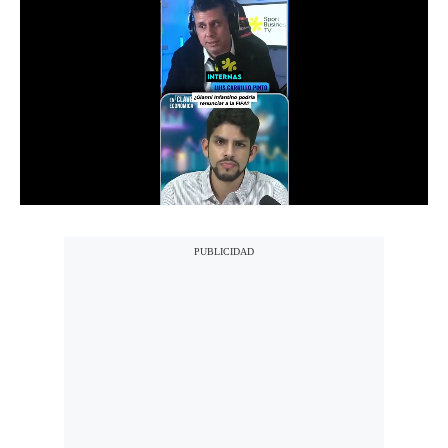
Notas Contratadas
Podcast
Gestión TV
Videos
Fotogalerías
gestion.pe
¿quiénes
Somos?
Términos
Y
Condiciones
Política
De
Privacidad