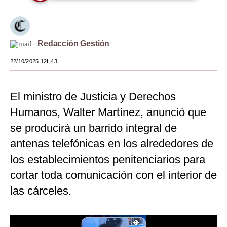
Moda
Estilos
Redacción Gestión
Mundo
22/10/2025 12H43
EEUU
El ministro de Justicia y Derechos
México
Humanos, Walter Martínez, anunció que
España
se producirá un barrido integral de
Internacional
antenas telefónicas en los alrededores de
Tecnología
los establecimientos penitenciarios para
cortar toda comunicación con el interior de
Club del Suscriptor
las cárceles.
Mix
G de Gestión