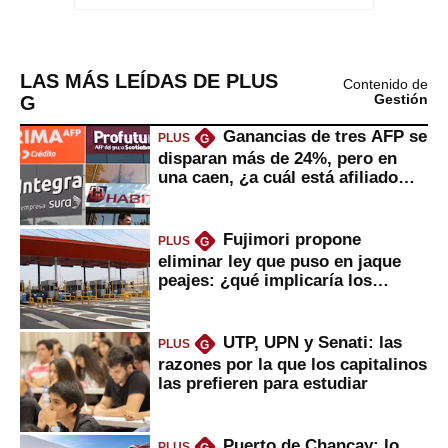
LAS MÁS LEÍDAS DE PLUS
Contenido de
G
Gestión
Ganancias de tres AFP se
PLUS
G
disparan más de 24%, pero en
una caen, ¿a cuál está afiliado
usted?
Fujimori propone
PLUS
G
eliminar ley que puso en jaque
peajes: ¿qué implicaría los
usuarios?
UTP, UPN y Senati: las
PLUS
G
razones por la que los capitalinos
las prefieren para estudiar
Puerto de Chancay: lo
PLUS