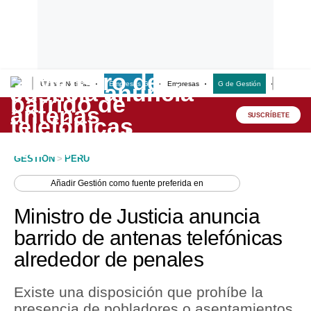
Últimas Noticias
Empresas G
Empresas
G de Gestión
Finanzas
Lo último
Peru Quiosco
SUSCRÍBETE
Portada
GESTION
>
PERU
Empresas
Añadir
Gestión
como fuente preferida en
Management & Empleo
Ministro de Justicia anuncia
Economía
barrido de antenas telefónicas
alrededor de penales
Mercados
Perú
Existe una disposición que prohíbe la
presencia de pobladores o asentamientos
Política