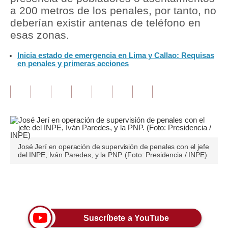
a 200 metros de los penales, por tanto, no
Tu Dinero
deberían existir antenas de teléfono en
esas zonas.
Finanzas Personales
Inicia estado de emergencia en Lima y Callao: Requisas
Inmobiliarias
en penales y primeras acciones
Plus G
Opinión
Editorial
Pregunta de hoy
José Jerí en operación de supervisión de penales con el jefe
del INPE, Iván Paredes, y la PNP. (Foto: Presidencia / INPE)
Blogs
Tendencias
Únete a nuestro canal
Lujo
Suscríbete a YouTube
Viajes