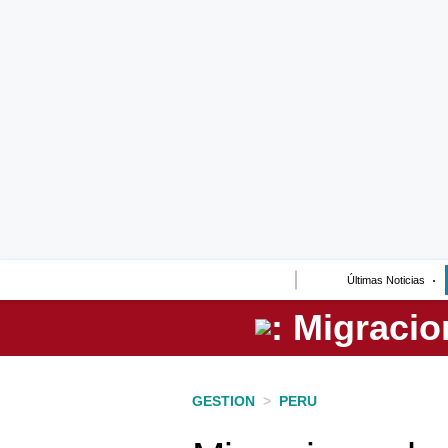
Lo último
Peru Quiosco
Portada
Empresas
Management & Empleo
Economía
Últimas Noticias
Mercados
Perú
Política
GESTION
>
PERU
Tu Dinero