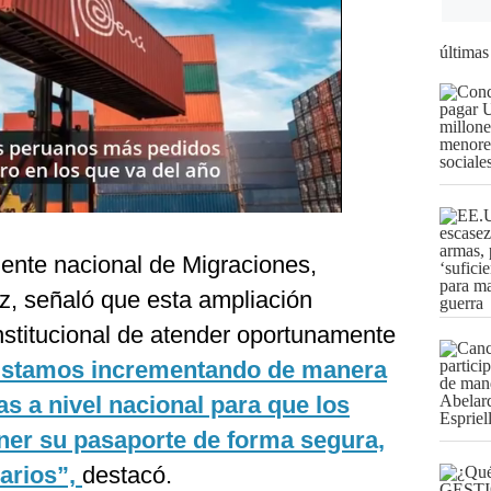
últimas
dente nacional de Migraciones,
z, señaló que esta ampliación
stitucional de atender oportunamente
stamos incrementando de manera
tas a nivel nacional para que los
er su pasaporte de forma segura,
arios”,
destacó.