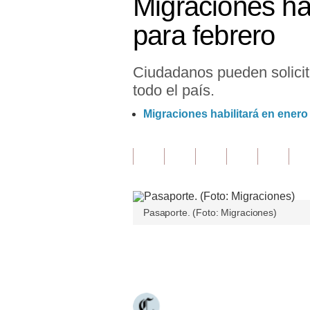
Migraciones ha
Finanzas Personales
para febrero
Inmobiliarias
Ciudadanos pueden solicita
Plus G
todo el país.
Opinión
Migraciones habilitará en enero
Editorial
Pregunta de hoy
Blogs
Pasaporte. (Foto: Migraciones)
Tendencias
Lujo
Únete a nuestro canal
Viajes
Moda