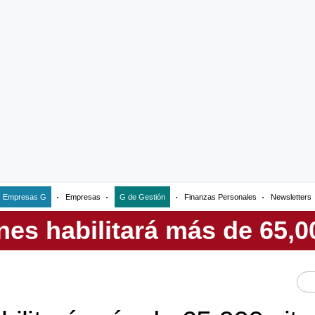
Empresas G
Empresas
G de Gestión
Finanzas Personales
Newsletters