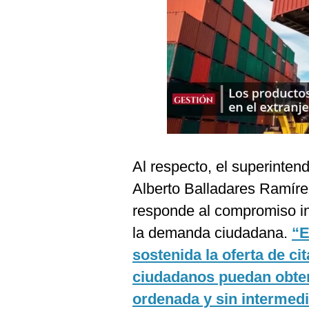
Podcast
Gestión TV
Videos
Fotogalerías
gestion.pe
Al respecto, el superinten
¿quiénes
Alberto Balladares Ramíre
Somos?
responde al compromiso in
Términos
Y
la demanda ciudadana.
“E
Condiciones
sostenida la oferta de ci
Política
De
ciudadanos puedan obten
Privacidad
ordenada y sin intermedi
Politica