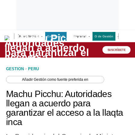
Últimas Noticias
Empresas G
Empresas
G de Gestión
Finanzas
Lo último
Peru Quiosco
SUSCRÍBETE
Portada
GESTION
>
PERU
Empresas
Añadir
Gestión
como fuente preferida en
Management & Empleo
Machu Picchu: Autoridades
Economía
llegan a acuerdo para
garantizar el acceso a la llaqta
Mercados
inca
Perú
Política