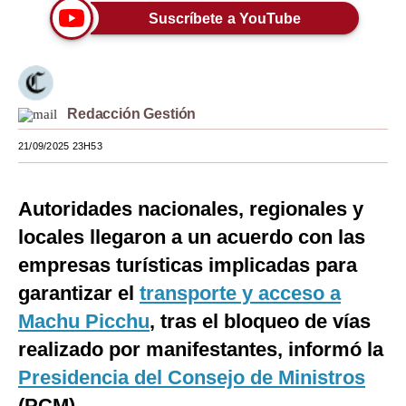
Suscríbete a YouTube
Moda
Estilos
Mundo
Redacción Gestión
EEUU
21/09/2025 23H53
México
Autoridades nacionales, regionales y
España
locales llegaron a un acuerdo con las
Internacional
empresas turísticas implicadas para
Tecnología
garantizar el
transporte y acceso a
Club del Suscriptor
Machu Picchu
, tras el bloqueo de vías
realizado por manifestantes, informó la
Mix
Presidencia del Consejo de Ministros
G de Gestión
(PCM).