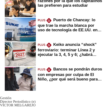
razones por la que los capitalinos
las prefieren para estudiar
Puerto de Chancay: lo
PLUS
G
que trae la marcha blanca por
uso de tecnología de EE.UU. en
mercancías
Keiko anuncia “shock”
PLUS
G
ferroviario: terminar Línea 2 y
ejecutar la 3, 4, 5 y 6; ¿habrá
avances?
Bancos se pondrán duros
PLUS
G
con empresas por culpa de El
Niño, ¿por qué será bueno para
ahorristas?
Gestión
Director Periodístico (e)
VÍCTOR MELGAREJO