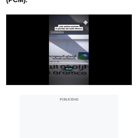
Notas Contratadas
Podcast
Gestión TV
Videos
Fotogalerías
gestion.pe
¿quiénes
Somos?
Términos
Y
Condiciones
Política
De
Privacidad