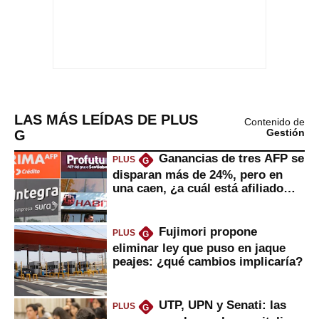
LAS MÁS LEÍDAS DE PLUS
Contenido de
G
Gestión
Ganancias de tres AFP se
PLUS
G
disparan más de 24%, pero en
una caen, ¿a cuál está afiliado
usted?
Fujimori propone
PLUS
G
eliminar ley que puso en jaque
peajes: ¿qué cambios implicaría?
UTP, UPN y Senati: las
PLUS
G