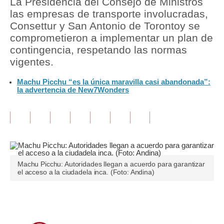
La Presidencia del Consejo de Ministros
las empresas de transporte involucradas,
Tu Dinero
Consettur y San Antonio de Torontoy se
comprometieron a implementar un plan de
Finanzas Personales
contingencia, respetando las normas
Inmobiliarias
vigentes.
Plus G
Machu Picchu “es la única maravilla casi abandonada”:
la advertencia de New7Wonders
Opinión
Editorial
Pregunta de hoy
Blogs
Machu Picchu: Autoridades llegan a acuerdo para garantizar
el acceso a la ciudadela inca. (Foto: Andina)
Tendencias
Lujo
Únete a nuestro canal
Viajes