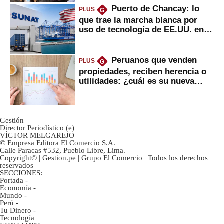
Puerto de Chancay: lo
PLUS
G
que trae la marcha blanca por
uso de tecnología de EE.UU. en
mercancías
Peruanos que venden
PLUS
G
propiedades, reciben herencia o
utilidades: ¿cuál es su nueva
inversión clave?
Gestión
Director Periodístico (e)
VÍCTOR MELGAREJO
© Empresa Editora El Comercio S.A.
Calle Paracas #532, Pueblo Libre, Lima.
Copyright© | Gestion.pe | Grupo El Comercio | Todos los derechos
reservados
SECCIONES:
Portada
-
Economía
-
Mundo
-
Perú
-
Tu Dinero
-
Tecnología