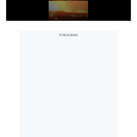
Notas Contratadas
Podcast
Gestión TV
Videos
Fotogalerías
gestion.pe
¿quiénes
Somos?
Términos
Y
Condiciones
Política
De
Privacidad