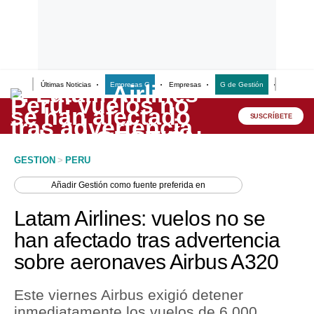
Últimas Noticias
Empresas G
Empresas
G de Gestión
Finanzas
Lo último
Peru Quiosco
SUSCRÍBETE
Portada
GESTION
>
PERU
Empresas
Añadir
Gestión
como fuente preferida en
Management & Empleo
Latam Airlines: vuelos no se
Economía
han afectado tras advertencia
sobre aeronaves Airbus A320
Mercados
Perú
Este viernes Airbus exigió detener
inmediatamente los vuelos de 6,000
Política