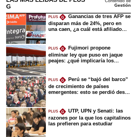
Contenido de
G
Gestión
Ganancias de tres AFP se
PLUS
G
disparan más de 24%, pero en
una caen, ¿a cuál está afiliado
usted?
Fujimori propone
PLUS
G
eliminar ley que puso en jaque
peajes: ¿qué implicaría los
usuarios?
Perú se “bajó del barco”
PLUS
G
de crecimiento de países
emergentes: esto se perdió desde
2022
UTP, UPN y Senati: las
PLUS
G
razones por la que los capitalinos
las prefieren para estudiar