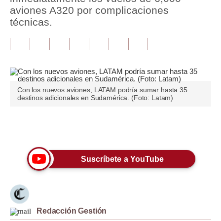
aviones A320 por complicaciones
Tu Dinero
técnicas.
Finanzas Personales
Inmobiliarias
Plus G
Con los nuevos aviones, LATAM podría sumar hasta 35
Opinión
destinos adicionales en Sudamérica. (Foto: Latam)
Editorial
Únete a nuestro canal
Pregunta de hoy
Blogs
Suscríbete a YouTube
Tendencias
Lujo
Redacción Gestión
Viajes