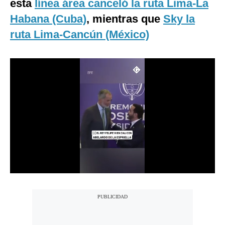
esta
línea área canceló la ruta Lima-La
Notas Contratadas
Habana (Cuba)
, mientras que
Sky la
Podcast
ruta Lima-Cancún (México)
Gestión TV
Videos
Fotogalerías
gestion.pe
¿quiénes
Somos?
Términos
Y
Condiciones
Política
De
Privacidad