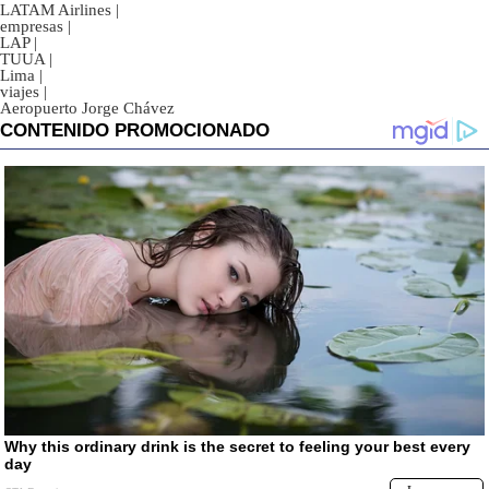
LATAM Airlines
|
empresas
|
LAP
|
TUUA
|
Lima
|
viajes
|
Aeropuerto Jorge Chávez