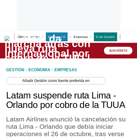
Últimas Noticias
Empresas G
Empresas
G de Gestión
Finanzas
Lo último
Peru Quiosco
SUSCRÍBETE
Portada
GESTION
>
ECONOMIA
>
EMPRESAS
Empresas
Añadir
Gestión
como fuente preferida en
Management & Empleo
Latam suspende ruta Lima -
Economía
Orlando por cobro de la TUUA
Mercados
Latam Airlines anunció la cancelación su
Perú
ruta Lima - Orlando que debía iniciar
operaciones el 26 de octubre, tras verse
Política