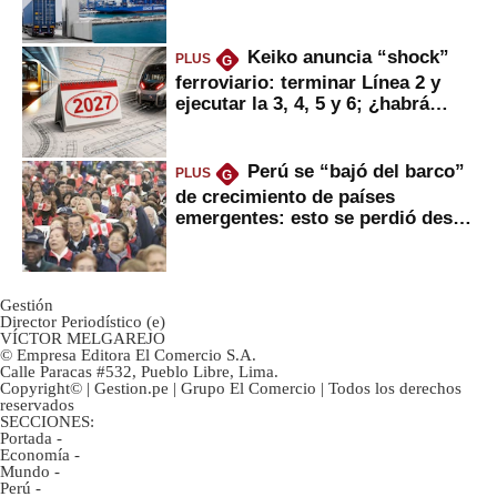
mercancías
Keiko anuncia “shock”
PLUS
G
ferroviario: terminar Línea 2 y
ejecutar la 3, 4, 5 y 6; ¿habrá
avances?
Perú se “bajó del barco”
PLUS
G
de crecimiento de países
emergentes: esto se perdió desde
2022
Gestión
Director Periodístico (e)
VÍCTOR MELGAREJO
© Empresa Editora El Comercio S.A.
Calle Paracas #532, Pueblo Libre, Lima.
Copyright© | Gestion.pe | Grupo El Comercio | Todos los derechos
reservados
SECCIONES:
Portada
-
Economía
-
Mundo
-
Perú
-