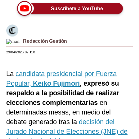
Suscríbete a YouTube
Moda
Estilos
Mundo
Redacción Gestión
EEUU
29/04/2026 07H10
México
España
La
candidata presidencial por Fuerza
Popular,
Keiko Fujimori
, expresó su
Internacional
respaldo a la posibilidad de realizar
Tecnología
elecciones complementarias
en
Club del Suscriptor
determinadas mesas, en medio del
debate generado tras la
decisión del
Mix
Jurado Nacional de Elecciones (JNE) de
G de Gestión