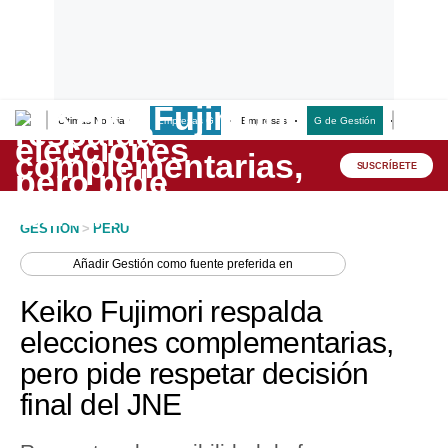
Últimas Noticias
Empresas G
Empresas
G de Gestión
Finanzas
Lo último
Peru Quiosco
SUSCRÍBETE
Portada
GESTION
>
PERU
Empresas
Añadir
Gestión
como fuente preferida en
Management & Empleo
Keiko Fujimori respalda
Economía
elecciones complementarias,
pero pide respetar decisión
Mercados
final del JNE
Perú
Política