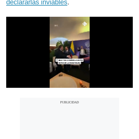
declararlas inviables
.
Notas Contratadas
Podcast
Gestión TV
Videos
Fotogalerías
gestion.pe
¿quiénes
Somos?
Términos
Y
Condiciones
Política
De
Privacidad