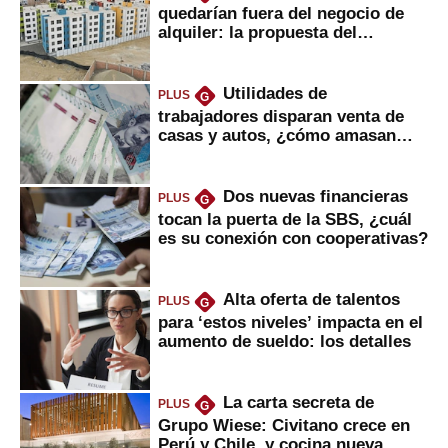
quedarían fuera del negocio de
alquiler: la propuesta del
gobierno
Utilidades de
PLUS
G
trabajadores disparan venta de
casas y autos, ¿cómo amasan
tanta liquidez?
Dos nuevas financieras
PLUS
G
tocan la puerta de la SBS, ¿cuál
es su conexión con cooperativas?
Alta oferta de talentos
PLUS
G
para ‘estos niveles’ impacta en el
aumento de sueldo: los detalles
La carta secreta de
PLUS
G
Grupo Wiese: Civitano crece en
Perú y Chile, y cocina nueva