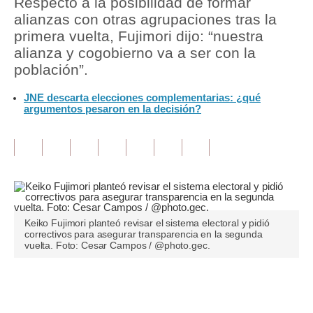
Respecto a la posibilidad de formar
alianzas con otras agrupaciones tras la
Tu Dinero
primera vuelta, Fujimori dijo: “nuestra
alianza y cogobierno va a ser con la
Finanzas Personales
población”.
Inmobiliarias
JNE descarta elecciones complementarias: ¿qué
argumentos pesaron en la decisión?
Plus G
Opinión
Editorial
Pregunta de hoy
Blogs
Keiko Fujimori planteó revisar el sistema electoral y pidió
correctivos para asegurar transparencia en la segunda
vuelta. Foto: Cesar Campos / @photo.gec.
Tendencias
Lujo
Únete a nuestro canal
Viajes