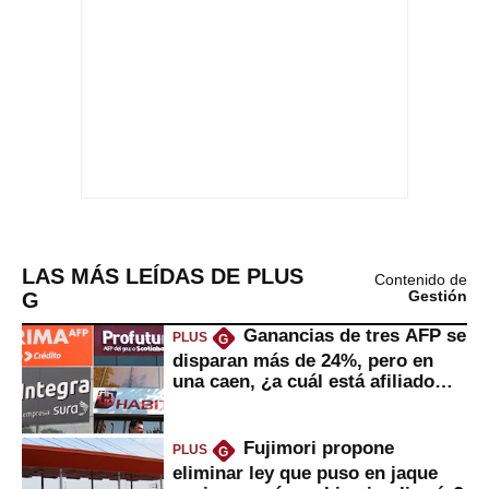
LAS MÁS LEÍDAS DE PLUS
Contenido de
G
Gestión
Ganancias de tres AFP se
PLUS
G
disparan más de 24%, pero en
una caen, ¿a cuál está afiliado
usted?
Fujimori propone
PLUS
G
eliminar ley que puso en jaque