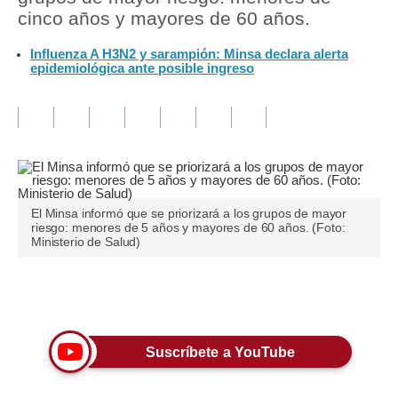
cinco años y mayores de 60 años.
Tu Dinero
Influenza A H3N2 y sarampión: Minsa declara alerta
epidemiológica ante posible ingreso
Finanzas Personales
Inmobiliarias
Plus G
Opinión
Editorial
El Minsa informó que se priorizará a los grupos de mayor
riesgo: menores de 5 años y mayores de 60 años. (Foto:
Ministerio de Salud)
Pregunta de hoy
Blogs
Únete a nuestro canal
Tendencias
Suscríbete a YouTube
Lujo
Viajes