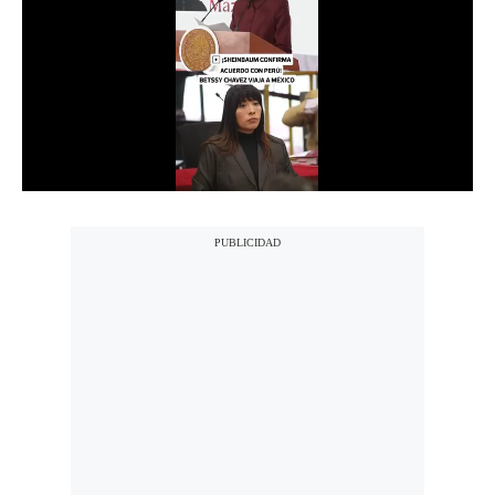
Notas Contratadas
Podcast
Gestión TV
Videos
Fotogalerías
gestion.pe
¿quiénes
Somos?
Términos
Y
Condiciones
Política
De
Privacidad