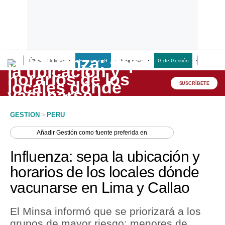
Últimas Noticias
Empresas G
Empresas
G de Gestión
Finanzas
Lo último
Peru Quiosco
SUSCRÍBETE
Portada
GESTION
>
PERU
Empresas
Añadir
Gestión
como fuente preferida en
Management & Empleo
Influenza: sepa la ubicación y
Economía
horarios de los locales dónde
vacunarse en Lima y Callao
Mercados
Perú
El Minsa informó que se priorizará a los
grupos de mayor riesgo: menores de
Política