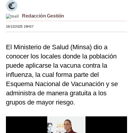
Moda
Redacción Gestión
Estilos
16/12/2025 19H37
Mundo
EEUU
El Ministerio de Salud (Minsa) dio a
conocer los locales donde la población
México
puede aplicarse la vacuna contra la
España
influenza, la cual forma parte del
Internacional
Esquema Nacional de Vacunación y se
administra de manera gratuita a los
Tecnología
grupos de mayor riesgo.
Club del Suscriptor
Mix
G de Gestión