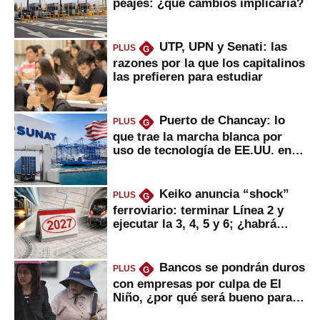
peajes: ¿qué cambios implicaría?
UTP, UPN y Senati: las
PLUS
G
razones por la que los capitalinos
las prefieren para estudiar
Puerto de Chancay: lo
PLUS
G
que trae la marcha blanca por
uso de tecnología de EE.UU. en
mercancías
Keiko anuncia “shock”
PLUS
G
ferroviario: terminar Línea 2 y
ejecutar la 3, 4, 5 y 6; ¿habrá
avances?
Bancos se pondrán duros
PLUS
G
con empresas por culpa de El
Niño, ¿por qué será bueno para
ahorristas?