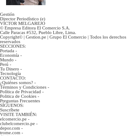
Gestión
Director Periodístico (e)
VÍCTOR MELGAREJO
© Empresa Editora El Comercio S.A.
Calle Paracas #532, Pueblo Libre, Lima.
Copyright© | Gestion.pe | Grupo El Comercio | Todos los derechos
reservados
SECCIONES:
Portada
-
Economía
-
Mundo
-
Perú
-
Tu Dinero
-
Tecnología
CONTACTO:
¿Quiénes somos?
-
Términos y Condiciones
-
Política de Privacidad
-
Politica de Cookies
-
Preguntas Frecuentes
SÍGUENOS:
Suscríbete
VISITE TAMBIÉN:
elcomercio.pe
-
clubelcomercio.pe
-
depor.com
-
trome.com
-