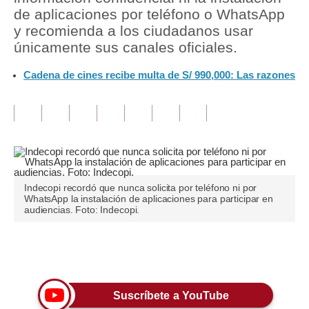
de aplicaciones por teléfono o WhatsApp
Tu Dinero
y recomienda a los ciudadanos usar
únicamente sus canales oficiales.
Finanzas Personales
Cadena de cines recibe multa de S/ 990,000: Las razones
Inmobiliarias
Plus G
Opinión
Editorial
Indecopi recordó que nunca solicita por teléfono ni por
Pregunta de hoy
WhatsApp la instalación de aplicaciones para participar en
audiencias. Foto: Indecopi.
Blogs
Tendencias
Únete a nuestro canal
Lujo
Suscríbete a YouTube
Viajes