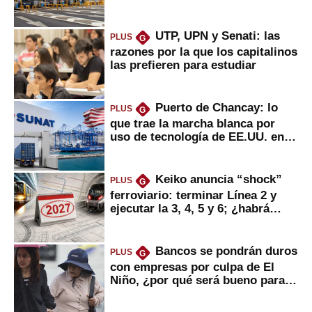
usuarios?
UTP, UPN y Senati: las
PLUS
G
razones por la que los capitalinos
las prefieren para estudiar
Puerto de Chancay: lo
PLUS
G
que trae la marcha blanca por
uso de tecnología de EE.UU. en
mercancías
Keiko anuncia “shock”
PLUS
G
ferroviario: terminar Línea 2 y
ejecutar la 3, 4, 5 y 6; ¿habrá
avances?
Bancos se pondrán duros
PLUS
G
con empresas por culpa de El
Niño, ¿por qué será bueno para
ahorristas?