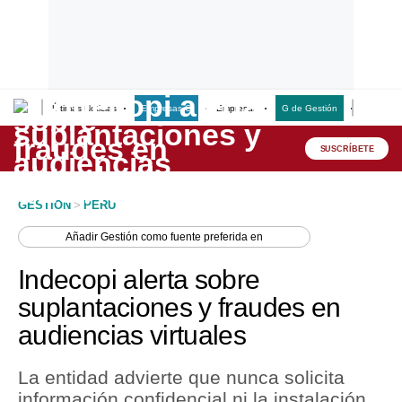
Últimas Noticias
Empresas G
Empresas
G de Gestión
Finanzas
Lo último
Peru Quiosco
SUSCRÍBETE
Portada
GESTION
>
PERU
Empresas
Añadir
Gestión
como fuente preferida en
Management & Empleo
Indecopi alerta sobre
Economía
suplantaciones y fraudes en
audiencias virtuales
Mercados
Perú
La entidad advierte que nunca solicita
información confidencial ni la instalación
Política