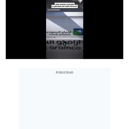
Notas Contratadas
Podcast
Gestión TV
Videos
Fotogalerías
gestion.pe
¿quiénes
Somos?
Términos
Y
Condiciones
Política
De
Privacidad