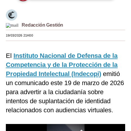
Moda
Estilos
Redacción Gestión
Mundo
19/03/2026 21H00
EEUU
El
Instituto Nacional de Defensa de la
México
Competencia y de la Protección de la
España
Propiedad Intelectual (Indecopi)
emitió
Internacional
un comunicado este 19 de marzo de 2026
Tecnología
para advertir a la ciudadanía sobre
intentos de suplantación de identidad
Club del Suscriptor
relacionados con audiencias virtuales.
Mix
G de Gestión