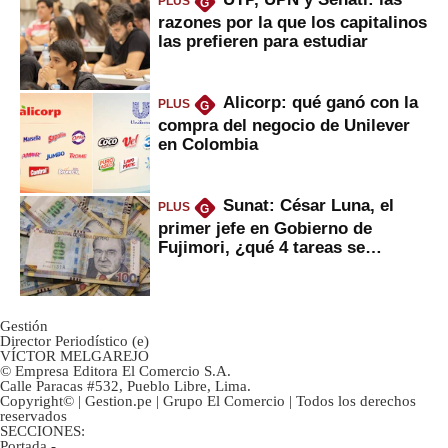
PLUS
G
razones por la que los capitalinos
las prefieren para estudiar
Alicorp: qué ganó con la
PLUS
G
compra del negocio de Unilever
en Colombia
Sunat: César Luna, el
PLUS
G
primer jefe en Gobierno de
Fujimori, ¿qué 4 tareas se
marcan urgentes?
Gestión
Director Periodístico (e)
VÍCTOR MELGAREJO
© Empresa Editora El Comercio S.A.
Calle Paracas #532, Pueblo Libre, Lima.
Copyright© | Gestion.pe | Grupo El Comercio | Todos los derechos
reservados
SECCIONES:
Portada
-