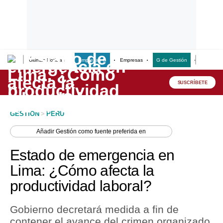
Últimas Noticias
Empresas G
Empresas
G de Gestión
Finanzas
Lo último
Peru Quiosco
SUSCRÍBETE
Portada
GESTION
>
PERU
Empresas
Añadir
Gestión
como fuente preferida en
Management & Empleo
Estado de emergencia en
Economía
Lima: ¿Cómo afecta la
productividad laboral?
Mercados
Perú
Gobierno decretará medida a fin de
contener el avance del crimen organizado.
Política