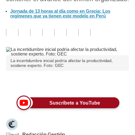
Jornada de 13 horas al día como en Grecia: Los
Tu Dinero
regímenes que ya tienen este modelo en Perú
Finanzas Personales
Inmobiliarias
Plus G
Opinión
La incertidumbre inicial podría afectar la productividad,
sostiene experto. Foto: GEC
Editorial
Pregunta de hoy
Únete a nuestro canal
Blogs
Suscríbete a YouTube
Tendencias
Lujo
Viajes
Redacción Gestión