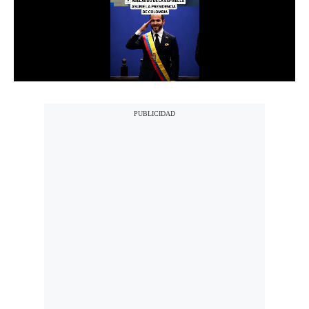
Notas Contratadas
Podcast
Gestión TV
Videos
Fotogalerías
gestion.pe
¿quiénes
Somos?
Términos
Y
Condiciones
Política
De
Privacidad