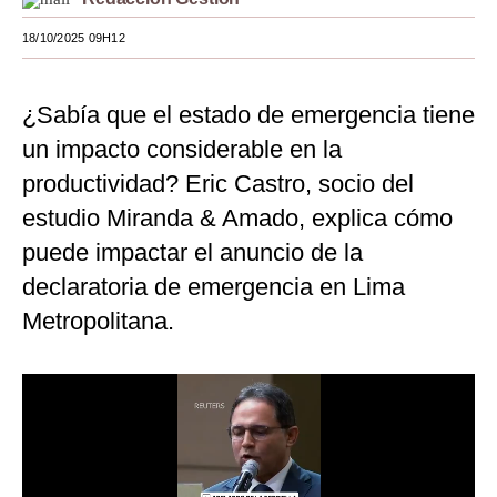
Moda
18/10/2025 09H12
Estilos
¿Sabía que el estado de emergencia tiene
Mundo
un impacto considerable en la
EEUU
productividad? Eric Castro, socio del
México
estudio Miranda & Amado, explica cómo
puede impactar el anuncio de la
España
declaratoria de emergencia en Lima
Internacional
Metropolitana.
Tecnología
Club del Suscriptor
Mix
G de Gestión