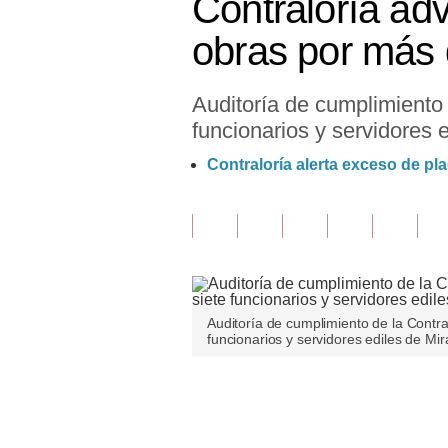
Contraloría adv
Finanzas Personales
obras por más 
Inmobiliarias
Auditoría de cumplimiento 
Plus G
funcionarios y servidores e
Opinión
Contraloría alerta exceso de p
Editorial
Pregunta de hoy
Blogs
Tendencias
Auditoría de cumplimiento de la Contra
funcionarios y servidores ediles de Mir
Lujo
Viajes
Únete a nuestro canal
Moda