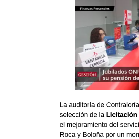
Podcast
Gestión TV
Videos
Fotogalerías
gestion.pe
¿quiénes
Somos?
Términos
Y
La auditoría de Contralorí
Condiciones
selección de la
Licitació
Política
De
el mejoramiento del servic
Privacidad
Roca y Boloña por un mo
Politica