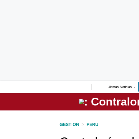
Lo último
Peru Quiosco
Portada
Empresas
Management & Empleo
Economía
Últimas Noticias
Mercados
Perú
Política
GESTION
>
PERU
Tu Dinero