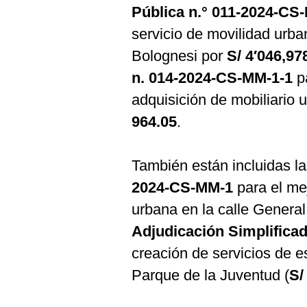
De
Pública n.° 011-2024-CS
Cookies
servicio de movilidad urban
Preguntas
Frecuentes
Bolognesi por
S/ 4′046,97
n. 014-2024-CS-MM-1-1
pa
adquisición de mobiliario 
964.05
.
También están incluidas l
2024-CS-MM-1
para el me
urbana en la calle General
Adjudicación Simplifica
creación de servicios de e
Parque de la Juventud (
S/