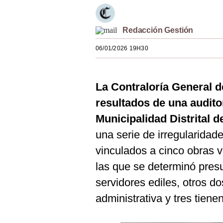
Estilos
Mundo
Redacción Gestión
06/01/2026 19H30
EEUU
México
La Contraloría General d
España
resultados de una audito
Internacional
Municipalidad Distrital d
Tecnología
una serie de irregularidad
vinculados a cinco obras 
Club del Suscriptor
las que se determinó pres
Mix
servidores ediles, otros d
G de Gestión
administrativa y tres tien
Notas Contratadas