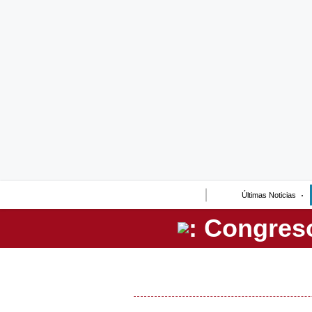
Lo último
Peru Quiosco
Portada
Empresas
Management & Empleo
Economía
Últimas Noticias
Mercados
Perú
Política
Tu Dinero