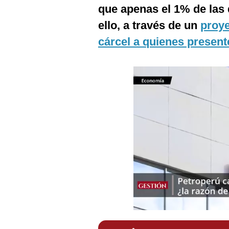
Podcast
que apenas el 1% de las
ello, a través de un
proye
Gestión TV
cárcel a quienes present
Videos
Fotogalerías
gestion.pe
¿quiénes
Somos?
Términos
Y
Condiciones
Política
De
Privacidad
Politica