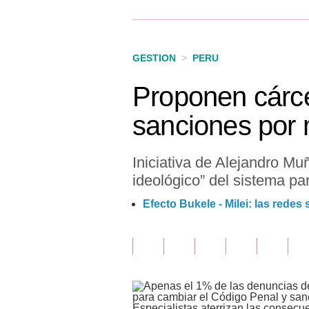
Finanzas Personales
Inmobiliarias
GESTION
>
PERU
Plus G
Proponen cárce
Opinión
sanciones por
Editorial
Pregunta de hoy
Iniciativa de Alejandro M
ideológico” del sistema para
Blogs
Efecto Bukele - Milei: las redes
Tendencias
Lujo
Viajes
Moda