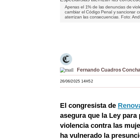
Estilos
Apenas el 1% de las denuncias de viole
cambiar el Código Penal y sancionar c
aterrizan las consecuencias. Foto: And
Mundo
EEUU
Únete a nuestro canal
México
España
Internacional
Fernando Cuadros Conch
Tecnología
26/06/2025 14H52
Club del Suscriptor
El congresista de
Renova
Mix
asegura que la Ley para p
G de Gestión
violencia contra las muje
Notas Contratadas
ha vulnerado la presunc