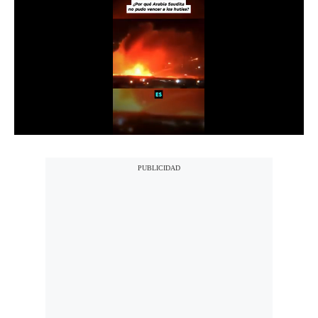
Notas Contratadas
Podcast
Gestión TV
Videos
Fotogalerías
gestion.pe
¿quiénes
Somos?
Términos
Y
Condiciones
Política
De
Privacidad