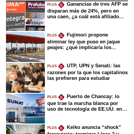
Ganancias de tres AFP se
PLUS
G
disparan más de 24%, pero en
una caen, ¿a cuál está afiliado
usted?
Fujimori propone
PLUS
G
eliminar ley que puso en jaque
peajes: ¿qué implicaría los
usuarios?
UTP, UPN y Senati: las
PLUS
G
razones por la que los capitalinos
las prefieren para estudiar
Puerto de Chancay: lo
PLUS
G
que trae la marcha blanca por
uso de tecnología de EE.UU. en
mercancías
Keiko anuncia “shock”
PLUS
G
ferroviario: terminar Línea 2 y