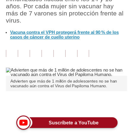
años. Por cada mujer sin vacunar hay
Tu Dinero
más de 7 varones sin protección frente al
virus.
Finanzas Personales
Vacuna contra el VPH protegerá frente al 90 % de los
Inmobiliarias
casos de cáncer de cuello uterino
Plus G
Opinión
Editorial
Advierten que más de 1 millón de adolescentes no se han
Pregunta de hoy
vacunado aún contra el Virus del Papiloma Humano.
Blogs
Únete a nuestro canal
Tendencias
Lujo
Suscríbete a YouTube
Viajes