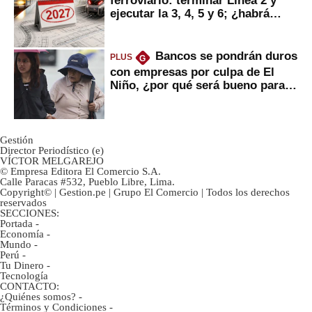
ejecutar la 3, 4, 5 y 6; ¿habrá
avances?
Bancos se pondrán duros
PLUS
G
con empresas por culpa de El
Niño, ¿por qué será bueno para
ahorristas?
Gestión
Director Periodístico (e)
VÍCTOR MELGAREJO
© Empresa Editora El Comercio S.A.
Calle Paracas #532, Pueblo Libre, Lima.
Copyright© | Gestion.pe | Grupo El Comercio | Todos los derechos
reservados
SECCIONES:
Portada
-
Economía
-
Mundo
-
Perú
-
Tu Dinero
-
Tecnología
CONTACTO:
¿Quiénes somos?
-
Términos y Condiciones
-