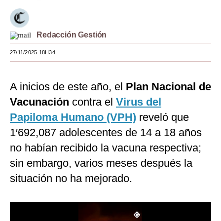
Moda
Estilos
Redacción Gestión
27/11/2025 18H34
Mundo
EEUU
A inicios de este año, el
Plan Nacional de
México
Vacunación
contra el
Virus del
España
Papiloma Humano (VPH)
reveló que
1′692,087 adolescentes de 14 a 18 años
Internacional
no habían recibido la vacuna respectiva;
Tecnología
sin embargo, varios meses después la
Club del Suscriptor
situación no ha mejorado.
Mix
G de Gestión