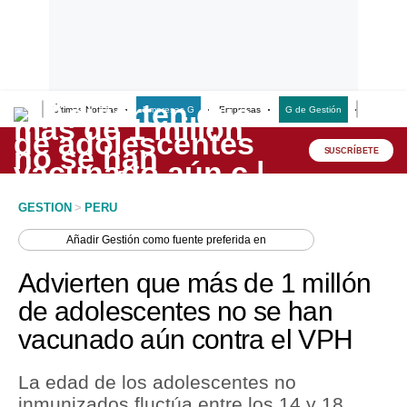
Últimas Noticias
Empresas G
Empresas
G de Gestión
Finanzas
Lo último
Peru Quiosco
SUSCRÍBETE
Portada
GESTION
>
PERU
Empresas
Añadir
Gestión
como fuente preferida en
Management & Empleo
Advierten que más de 1 millón
Economía
de adolescentes no se han
vacunado aún contra el VPH
Mercados
Perú
La edad de los adolescentes no
inmunizados fluctúa entre los 14 y 18
Política