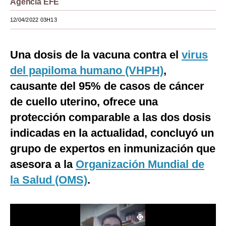
Agencia EFE
Moda
12/04/2022 03H13
Estilos
Una dosis de la vacuna contra el
virus
Mundo
del papiloma humano (VHPH)
,
EEUU
causante del 95% de casos de cáncer
México
de cuello uterino, ofrece una
protección comparable a las dos dosis
España
indicadas en la actualidad, concluyó un
Internacional
grupo de expertos en inmunización que
Tecnología
asesora a la
Organización Mundial de
Club del Suscriptor
la Salud (OMS)
.
Mix
G de Gestión