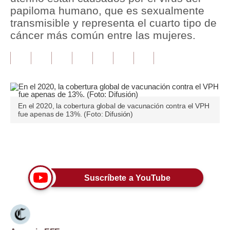
papiloma humano, que es sexualmente
Tu Dinero
transmisible y representa el cuarto tipo de
cáncer más común entre las mujeres.
Finanzas Personales
Inmobiliarias
Plus G
Opinión
En el 2020, la cobertura global de vacunación contra el VPH
fue apenas de 13%. (Foto: Difusión)
Editorial
Pregunta de hoy
Únete a nuestro canal
Blogs
Suscríbete a YouTube
Tendencias
Lujo
Viajes