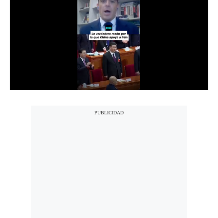
Notas Contratadas
Podcast
Gestión TV
Videos
Fotogalerías
gestion.pe
¿quiénes
Somos?
Términos
Y
Condiciones
Política
De
Privacidad