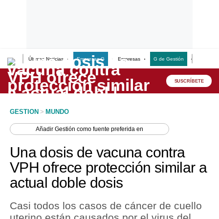
Últimas Noticias
Empresas G
Empresas
G de Gestión
Finanzas
Lo último
Peru Quiosco
SUSCRÍBETE
Portada
GESTION
>
MUNDO
Empresas
Añadir
Gestión
como fuente preferida en
Management & Empleo
Una dosis de vacuna contra
Economía
VPH ofrece protección similar a
actual doble dosis
Mercados
Perú
Casi todos los casos de cáncer de cuello
uterino están causados por el virus del
Política