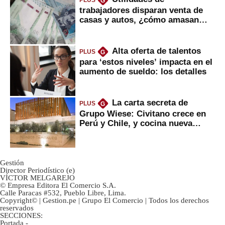
G
trabajadores disparan venta de
casas y autos, ¿cómo amasan
tanta liquidez?
Alta oferta de talentos
PLUS
G
para ‘estos niveles’ impacta en el
aumento de sueldo: los detalles
La carta secreta de
PLUS
G
Grupo Wiese: Civitano crece en
Perú y Chile, y cocina nueva
marca
Gestión
Director Periodístico (e)
VÍCTOR MELGAREJO
© Empresa Editora El Comercio S.A.
Calle Paracas #532, Pueblo Libre, Lima.
Copyright© | Gestion.pe | Grupo El Comercio | Todos los derechos
reservados
SECCIONES:
Portada
-