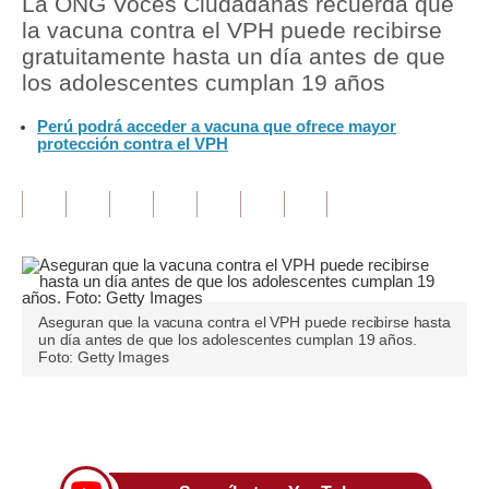
La ONG Voces Ciudadanas recuerda que
la vacuna contra el VPH puede recibirse
Tu Dinero
gratuitamente hasta un día antes de que
los adolescentes cumplan 19 años
Finanzas Personales
Perú podrá acceder a vacuna que ofrece mayor
Inmobiliarias
protección contra el VPH
Plus G
Opinión
Editorial
Pregunta de hoy
Aseguran que la vacuna contra el VPH puede recibirse hasta
un día antes de que los adolescentes cumplan 19 años.
Blogs
Foto: Getty Images
Tendencias
Únete a nuestro canal
Lujo
Viajes