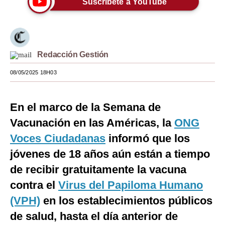
Suscríbete a YouTube
Moda
Estilos
Redacción Gestión
Mundo
08/05/2025 18H03
EEUU
México
En el marco de la Semana de
España
Vacunación en las Américas, la
ONG
Internacional
Voces Ciudadanas
informó que los
jóvenes de 18 años aún están a tiempo
Tecnología
de recibir gratuitamente la vacuna
Club del Suscriptor
contra el
Virus del Papiloma Humano
Mix
(VPH)
en los establecimientos públicos
de salud, hasta el día anterior de
G de Gestión