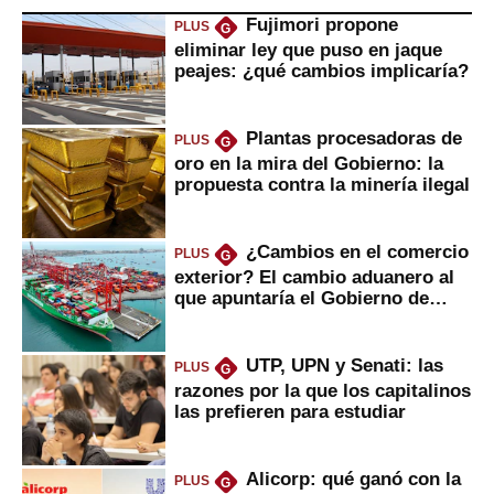
Fujimori propone
PLUS
G
eliminar ley que puso en jaque
peajes: ¿qué cambios implicaría?
Plantas procesadoras de
PLUS
G
oro en la mira del Gobierno: la
propuesta contra la minería ilegal
¿Cambios en el comercio
PLUS
G
exterior? El cambio aduanero al
que apuntaría el Gobierno de
Fujimori
UTP, UPN y Senati: las
PLUS
G
razones por la que los capitalinos
las prefieren para estudiar
Alicorp: qué ganó con la
PLUS
G