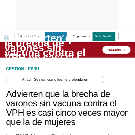
Últimas Noticias
Empresas G
Empresas
G de Gestión
Finanzas
Lo último
Peru Quiosco
SUSCRÍBETE
Portada
GESTION
>
PERU
Empresas
Añadir
Gestión
como fuente preferida en
Management & Empleo
Advierten que la brecha de
Economía
varones sin vacuna contra el
VPH es casi cinco veces mayor
Mercados
que la de mujeres
Perú
Política