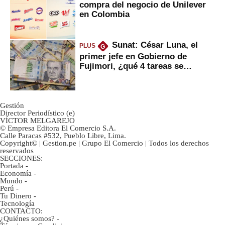
compra del negocio de Unilever
en Colombia
Sunat: César Luna, el
PLUS
G
primer jefe en Gobierno de
Fujimori, ¿qué 4 tareas se
marcan urgentes?
Gestión
Director Periodístico (e)
VÍCTOR MELGAREJO
© Empresa Editora El Comercio S.A.
Calle Paracas #532, Pueblo Libre, Lima.
Copyright© | Gestion.pe | Grupo El Comercio | Todos los derechos
reservados
SECCIONES:
Portada
-
Economía
-
Mundo
-
Perú
-
Tu Dinero
-
Tecnología
CONTACTO:
¿Quiénes somos?
-