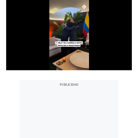
Notas Contratadas
Podcast
Gestión TV
Videos
Fotogalerías
gestion.pe
¿quiénes
Somos?
Términos
Y
Condiciones
Política
De
Privacidad