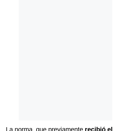
Politica
De
Cookies
Preguntas
Frecuentes
La norma, que previamente
recibió el