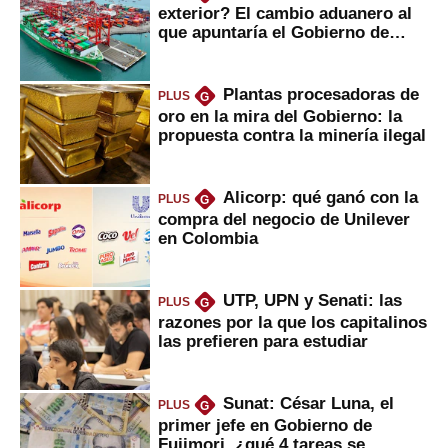
exterior? El cambio aduanero al
que apuntaría el Gobierno de
Fujimori
Plantas procesadoras de
PLUS
G
oro en la mira del Gobierno: la
propuesta contra la minería ilegal
Alicorp: qué ganó con la
PLUS
G
compra del negocio de Unilever
en Colombia
UTP, UPN y Senati: las
PLUS
G
razones por la que los capitalinos
las prefieren para estudiar
Sunat: César Luna, el
PLUS
G
primer jefe en Gobierno de
Fujimori, ¿qué 4 tareas se