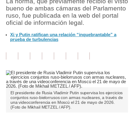
La norma, que previamente recibió el visto
bueno de ambas cámaras del Parlamento
Tu Dinero
ruso, fue publicada en la web del portal
oficial de información legal.
Finanzas Personales
Xi y Putin ratifican una relación “inquebrantable” a
Inmobiliarias
prueba de turbulencias
Plus G
Opinión
Editorial
Pregunta de hoy
El presidente de Rusia Vladimir Putin supervisa los ejercicios
Blogs
conjuntos ruso-bielorrusos con armas nucleares, a través de
una videoconferencia en Moscú el 21 de mayo de 2026.
Tendencias
(Foto de Mikhail METZEL / AFP).
Lujo
Únete a nuestro canal
Viajes