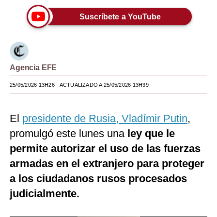
Moda
Suscríbete a YouTube
Estilos
Mundo
Agencia EFE
EEUU
25/05/2026 13H26
- ACTUALIZADO A 25/05/2026 13H39
México
España
El
presidente de Rusia, Vladímir Putin
,
Internacional
promulgó este lunes una
ley que le
permite autorizar el uso de las fuerzas
Tecnología
armadas en el extranjero para proteger
Club del Suscriptor
a los ciudadanos rusos procesados
Mix
judicialmente.
G de Gestión