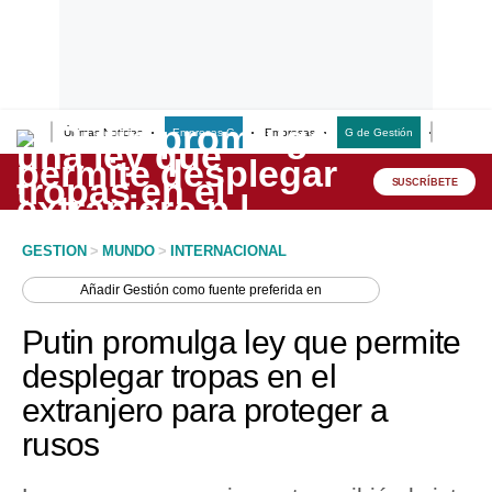
Últimas Noticias
Empresas G
Empresas
G de Gestión
Finanzas
Lo último
Peru Quiosco
SUSCRÍBETE
Portada
GESTION
>
MUNDO
>
INTERNACIONAL
Empresas
Añadir
Gestión
como fuente preferida en
Management & Empleo
Putin promulga ley que permite
Economía
desplegar tropas en el
extranjero para proteger a
Mercados
rusos
Perú
Política