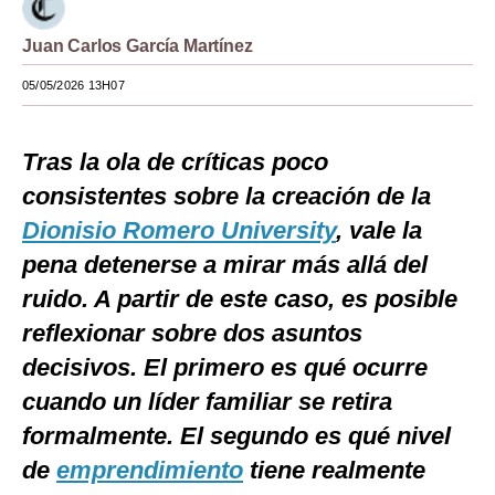
Moda
Juan Carlos García Martínez
Estilos
05/05/2026 13H07
Mundo
Tras la ola de críticas poco
EEUU
consistentes sobre la creación de la
México
Dionisio Romero University
, vale la
España
pena detenerse a mirar más allá del
ruido. A partir de este caso, es posible
Internacional
reflexionar sobre dos asuntos
Tecnología
decisivos. El primero es qué ocurre
Club del Suscriptor
cuando un líder familiar se retira
Mix
formalmente. El segundo es qué nivel
de
emprendimiento
tiene realmente
G de Gestión