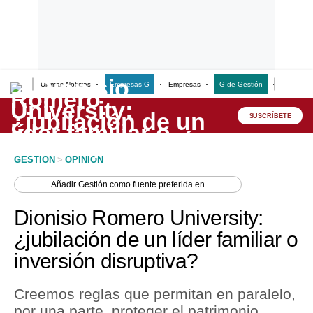
Últimas Noticias
Empresas G
Empresas
G de Gestión
Finanzas
Lo último
Peru Quiosco
SUSCRÍBETE
Portada
GESTION
>
OPINION
Empresas
Añadir
Gestión
como fuente preferida en
Management & Empleo
Dionisio Romero University:
Economía
¿jubilación de un líder familiar o
inversión disruptiva?
Mercados
Perú
Creemos reglas que permitan en paralelo,
por una parte, proteger el patrimonio
Política