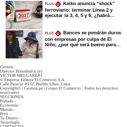
Keiko anuncia “shock”
PLUS
G
ferroviario: terminar Línea 2 y
ejecutar la 3, 4, 5 y 6; ¿habrá
avances?
Bancos se pondrán duros
PLUS
G
con empresas por culpa de El
Niño, ¿por qué será bueno para
ahorristas?
Gestión
Director Periodístico (e)
VÍCTOR MELGAREJO
© Empresa Editora El Comercio S.A.
Calle Paracas #532, Pueblo Libre, Lima.
Copyright© | Gestion.pe | Grupo El Comercio | Todos los derechos
reservados
SECCIONES:
Portada
-
Economía
-
Mundo
-
Perú
-
Tu Dinero
-
Tecnología
CONTACTO: