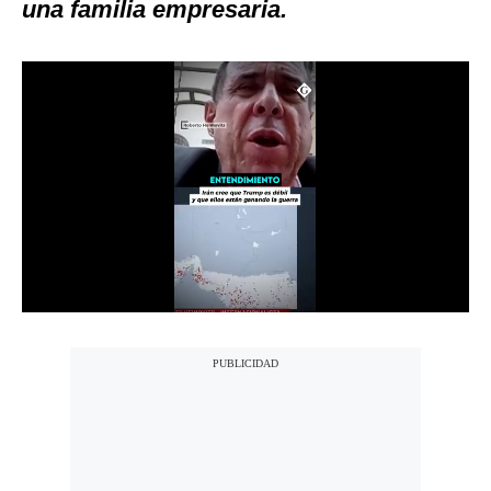
una familia empresaria.
Notas Contratadas
Podcast
Gestión TV
Videos
Fotogalerías
gestion.pe
¿quiénes
Somos?
Términos
Y
Condiciones
Política
De
Privacidad