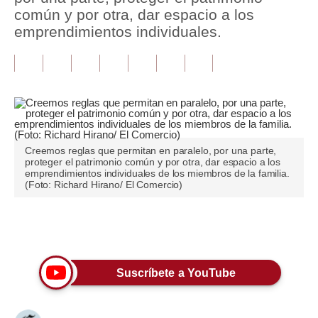
común y por otra, dar espacio a los
Tu Dinero
emprendimientos individuales.
Finanzas Personales
Inmobiliarias
Plus G
Opinión
Creemos reglas que permitan en paralelo, por una parte,
proteger el patrimonio común y por otra, dar espacio a los
Editorial
emprendimientos individuales de los miembros de la familia.
(Foto: Richard Hirano/ El Comercio)
Pregunta de hoy
Blogs
Únete a nuestro canal
Tendencias
Suscríbete a YouTube
Lujo
Viajes