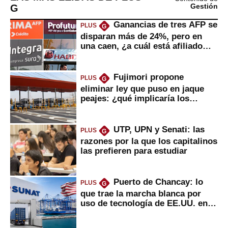
G
Gestión
Ganancias de tres AFP se
PLUS
G
disparan más de 24%, pero en
una caen, ¿a cuál está afiliado
usted?
Fujimori propone
PLUS
G
eliminar ley que puso en jaque
peajes: ¿qué implicaría los
usuarios?
UTP, UPN y Senati: las
PLUS
G
razones por la que los capitalinos
las prefieren para estudiar
Puerto de Chancay: lo
PLUS
G
que trae la marcha blanca por
uso de tecnología de EE.UU. en
mercancías