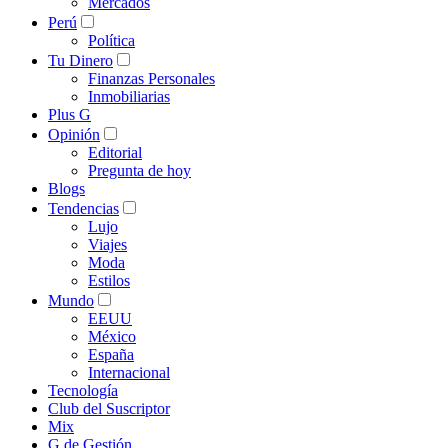
Mercados
Perú
Política
Tu Dinero
Finanzas Personales
Inmobiliarias
Plus G
Opinión
Editorial
Pregunta de hoy
Blogs
Tendencias
Lujo
Viajes
Moda
Estilos
Mundo
EEUU
México
España
Internacional
Tecnología
Club del Suscriptor
Mix
G de Gestión