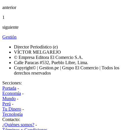
anterior
1
siguiente
Gestión
Director Periodístico (e)
VÍCTOR MELGAREJO
© Empresa Editora El Comercio S.A.
Calle Paracas #532, Pueblo Libre, Lima.
Copyright© | Gestion.pe | Grupo El Comercio | Todos los
derechos reservados
Secciones:
Portada
-
Economía
-
Mundo
-
Perú
-
Tu Dinero
-
Tecnología
Contacto:
¿Quiénes somos?
-
Términos y Condiciones
-