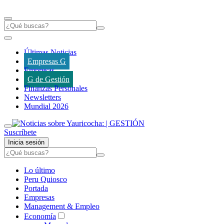
Últimas Noticias
Empresas G
Empresas
G de Gestión
Finanzas Personales
Newsletters
Mundial 2026
Suscríbete
Inicia sesión
Lo último
Peru Quiosco
Portada
Empresas
Management & Empleo
Economía