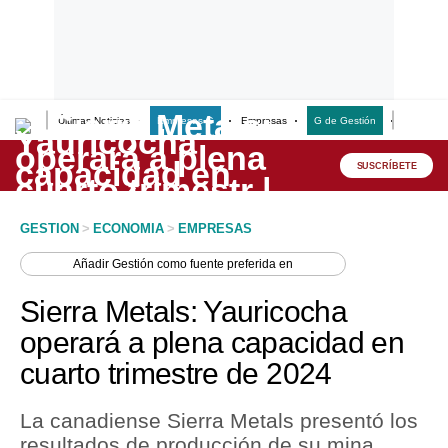
Últimas Noticias
Empresas G
Empresas
G de Gestión
Finanzas
Lo último
Peru Quiosco
SUSCRÍBETE
Portada
GESTION
>
ECONOMIA
>
EMPRESAS
Empresas
Añadir
Gestión
como fuente preferida en
Management & Empleo
Sierra Metals: Yauricocha
Economía
operará a plena capacidad en
cuarto trimestre de 2024
Mercados
Perú
La canadiense Sierra Metals presentó los
resultados de producción de su mina
Política