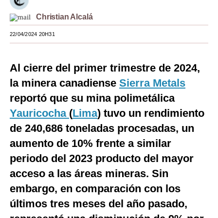
Moda
Christian Alcalá
Estilos
22/04/2024 20H31
Mundo
Al cierre del primer trimestre de 2024,
EEUU
la minera canadiense
Sierra Metals
México
reportó que su mina polimetálica
Yauricocha
(
Lima
) tuvo un rendimiento
España
de 240,686 toneladas procesadas, un
Internacional
aumento de 10% frente a similar
Tecnología
periodo del 2023 producto del mayor
Club del Suscriptor
acceso a las áreas mineras. Sin
embargo, en comparación con los
Mix
últimos tres meses del año pasado,
G de Gestión