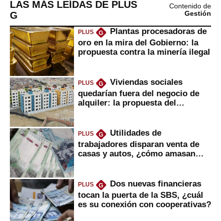
LAS MÁS LEÍDAS DE PLUS
Contenido de
G
Gestión
Plantas procesadoras de
PLUS
G
oro en la mira del Gobierno: la
propuesta contra la minería ilegal
Viviendas sociales
PLUS
G
quedarían fuera del negocio de
alquiler: la propuesta del
gobierno
Utilidades de
PLUS
G
trabajadores disparan venta de
casas y autos, ¿cómo amasan
tanta liquidez?
Dos nuevas financieras
PLUS
G
tocan la puerta de la SBS, ¿cuál
es su conexión con cooperativas?