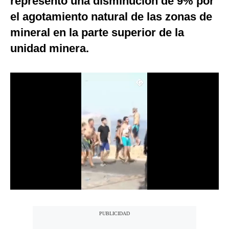
representó una disminución de 9% por
Notas Contratadas
el agotamiento natural de las zonas de
mineral en la parte superior de la
Podcast
unidad minera.
Gestión TV
Videos
Fotogalerías
gestion.pe
¿quiénes
Somos?
Términos
Y
Condiciones
Política
De
Privacidad