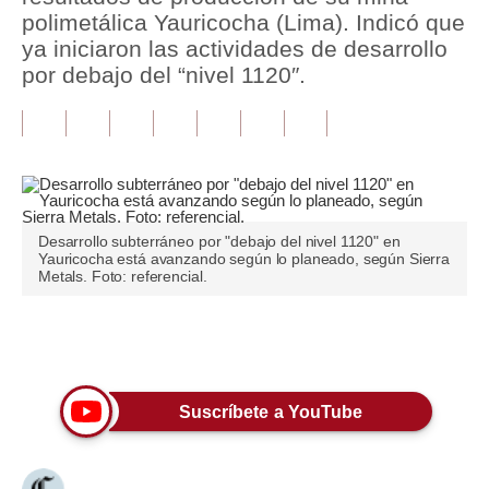
polimetálica Yauricocha (Lima). Indicó que
Tu Dinero
ya iniciaron las actividades de desarrollo
por debajo del “nivel 1120″.
Finanzas Personales
Inmobiliarias
Plus G
Opinión
Desarrollo subterráneo por "debajo del nivel 1120" en
Yauricocha está avanzando según lo planeado, según Sierra
Editorial
Metals. Foto: referencial.
Pregunta de hoy
Únete a nuestro canal
Blogs
Tendencias
Suscríbete a YouTube
Lujo
Viajes