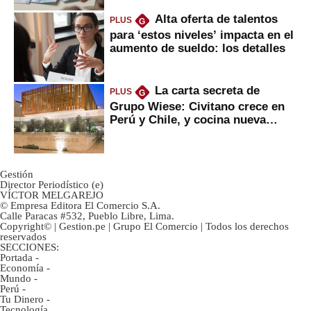
Alta oferta de talentos
PLUS
G
para ‘estos niveles’ impacta en el
aumento de sueldo: los detalles
La carta secreta de
PLUS
G
Grupo Wiese: Civitano crece en
Perú y Chile, y cocina nueva
marca
Gestión
Director Periodístico (e)
VÍCTOR MELGAREJO
© Empresa Editora El Comercio S.A.
Calle Paracas #532, Pueblo Libre, Lima.
Copyright© | Gestion.pe | Grupo El Comercio | Todos los derechos
reservados
SECCIONES:
Portada
-
Economía
-
Mundo
-
Perú
-
Tu Dinero
-
Tecnología