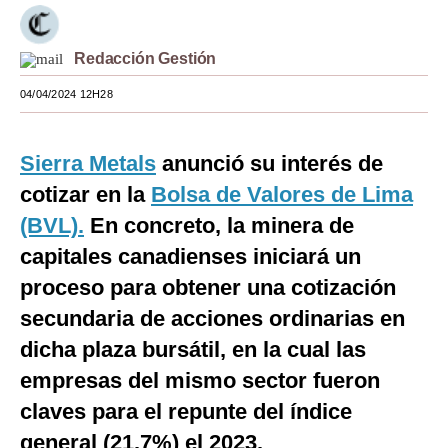
Moda
Redacción Gestión
Estilos
04/04/2024 12H28
Mundo
EEUU
Sierra Metals
anunció su interés de
México
cotizar en la
Bolsa de Valores de Lima
(BVL).
En concreto, la minera de
España
capitales canadienses iniciará un
Internacional
proceso para obtener una cotización
Tecnología
secundaria de acciones ordinarias en
dicha plaza bursátil, en la cual las
Club del Suscriptor
empresas del mismo sector fueron
Mix
claves para el repunte del índice
G de Gestión
general (21.7%) el 2023.