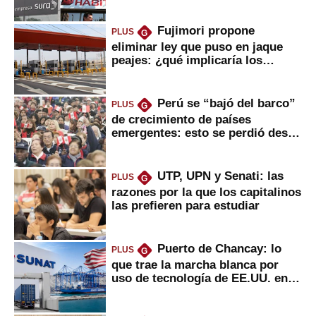
usted?
Fujimori propone
PLUS
G
eliminar ley que puso en jaque
peajes: ¿qué implicaría los
usuarios?
Perú se “bajó del barco”
PLUS
G
de crecimiento de países
emergentes: esto se perdió desde
2022
UTP, UPN y Senati: las
PLUS
G
razones por la que los capitalinos
las prefieren para estudiar
Puerto de Chancay: lo
PLUS
G
que trae la marcha blanca por
uso de tecnología de EE.UU. en
mercancías