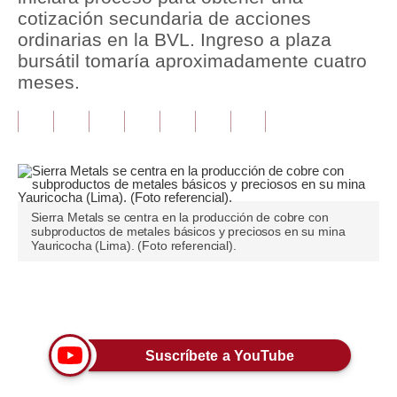
cotización secundaria de acciones
Tu Dinero
ordinarias en la BVL. Ingreso a plaza
bursátil tomaría aproximadamente cuatro
Finanzas Personales
meses.
Inmobiliarias
Plus G
Opinión
Editorial
Sierra Metals se centra en la producción de cobre con
subproductos de metales básicos y preciosos en su mina
Yauricocha (Lima). (Foto referencial).
Pregunta de hoy
Blogs
Únete a nuestro canal
Tendencias
Lujo
Suscríbete a YouTube
Viajes