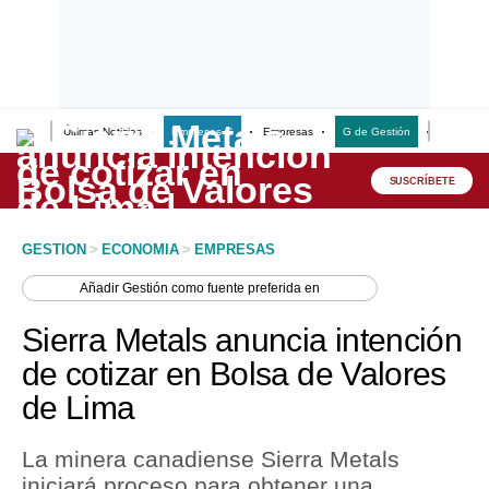
Últimas Noticias
Empresas G
Empresas
G de Gestión
Finanzas
Lo último
Peru Quiosco
SUSCRÍBETE
Portada
GESTION
>
ECONOMIA
>
EMPRESAS
Empresas
Añadir
Gestión
como fuente preferida en
Management & Empleo
Sierra Metals anuncia intención
Economía
de cotizar en Bolsa de Valores
de Lima
Mercados
Perú
La minera canadiense Sierra Metals
iniciará proceso para obtener una
Política