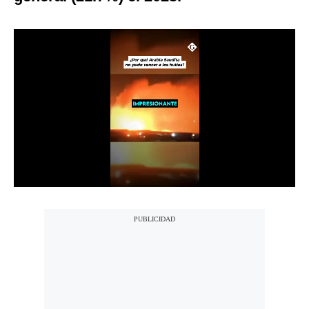
Notas Contratadas
Podcast
Gestión TV
Videos
Fotogalerías
gestion.pe
¿quiénes
Somos?
Términos
Y
Condiciones
Política
De
Privacidad