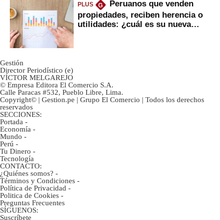
Peruanos que venden
PLUS
G
propiedades, reciben herencia o
utilidades: ¿cuál es su nueva
inversión clave?
Gestión
Director Periodístico (e)
VÍCTOR MELGAREJO
© Empresa Editora El Comercio S.A.
Calle Paracas #532, Pueblo Libre, Lima.
Copyright© | Gestion.pe | Grupo El Comercio | Todos los derechos
reservados
SECCIONES:
Portada
-
Economía
-
Mundo
-
Perú
-
Tu Dinero
-
Tecnología
CONTACTO:
¿Quiénes somos?
-
Términos y Condiciones
-
Política de Privacidad
-
Politica de Cookies
-
Preguntas Frecuentes
SÍGUENOS:
Suscríbete