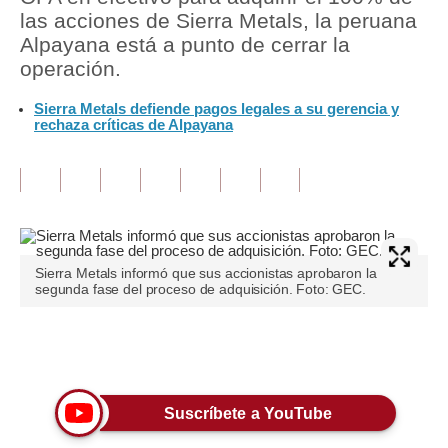
las acciones de Sierra Metals, la peruana
Tu Dinero
Alpayana está a punto de cerrar la
operación.
Finanzas Personales
Sierra Metals defiende pagos legales a su gerencia y
Inmobiliarias
rechaza críticas de Alpayana
Plus G
Opinión
Editorial
Sierra Metals informó que sus accionistas aprobaron la
Pregunta de hoy
segunda fase del proceso de adquisición. Foto: GEC.
Blogs
Únete a nuestro canal
Tendencias
Lujo
Suscríbete a YouTube
Viajes