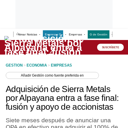
Últimas Noticias
Empresas G
Empresas
G de Gestión
Finanzas
Lo último
Peru Quiosco
SUSCRÍBETE
Portada
GESTION
>
ECONOMIA
>
EMPRESAS
Empresas
Añadir
Gestión
como fuente preferida en
Management & Empleo
Adquisición de Sierra Metals
Economía
por Alpayana entra a fase final:
fusión y apoyo de accionistas
Mercados
Perú
Siete meses después de anunciar una
OPA en efectivo para adquirir el 100% de
Política