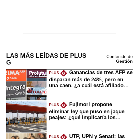
LAS MÁS LEÍDAS DE PLUS
Contenido de
G
Gestión
Ganancias de tres AFP se
PLUS
G
disparan más de 24%, pero en
una caen, ¿a cuál está afiliado
usted?
Fujimori propone
PLUS
G
eliminar ley que puso en jaque
peajes: ¿qué implicaría los
usuarios?
UTP, UPN y Senati: las
PLUS
G