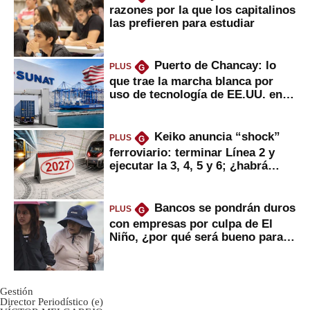
razones por la que los capitalinos
las prefieren para estudiar
Puerto de Chancay: lo
PLUS
G
que trae la marcha blanca por
uso de tecnología de EE.UU. en
mercancías
Keiko anuncia “shock”
PLUS
G
ferroviario: terminar Línea 2 y
ejecutar la 3, 4, 5 y 6; ¿habrá
avances?
Bancos se pondrán duros
PLUS
G
con empresas por culpa de El
Niño, ¿por qué será bueno para
ahorristas?
Gestión
Director Periodístico (e)