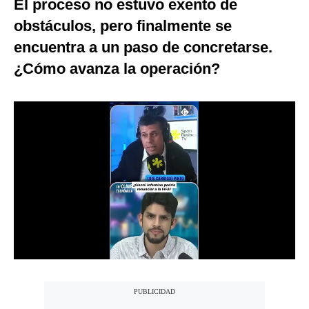
El proceso no estuvo exento de
Notas Contratadas
obstáculos, pero finalmente se
Podcast
encuentra a un paso de concretarse.
¿Cómo avanza la operación?
Gestión TV
Videos
Fotogalerías
gestion.pe
¿quiénes
Somos?
Términos
Y
Condiciones
Política
De
Privacidad