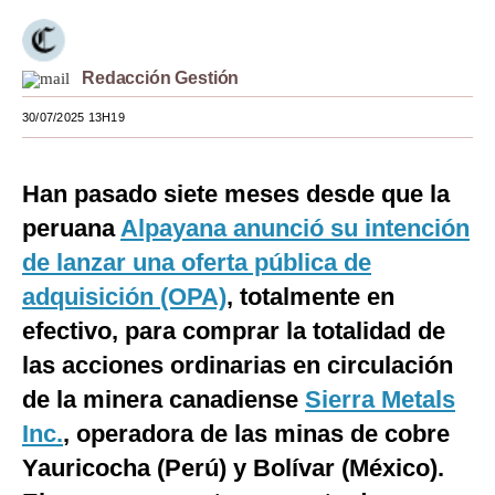
Moda
Estilos
Redacción Gestión
30/07/2025 13H19
Mundo
EEUU
Han pasado siete meses desde que la
México
peruana
Alpayana anunció su intención
España
de lanzar una oferta pública de
adquisición (OPA)
, totalmente en
Internacional
efectivo, para comprar la totalidad de
Tecnología
las acciones ordinarias en circulación
Club del Suscriptor
de la minera canadiense
Sierra Metals
Inc.
, operadora de las minas de cobre
Mix
Yauricocha (Perú) y Bolívar (México).
G de Gestión