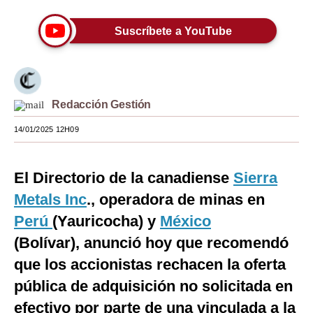
Moda
Suscríbete a YouTube
Estilos
Mundo
EEUU
Redacción Gestión
14/01/2025 12H09
México
España
El Directorio de la canadiense
Sierra
Internacional
Metals Inc
., operadora de minas en
Tecnología
Perú
(Yauricocha) y
México
(Bolívar), anunció hoy que recomendó
Club del Suscriptor
que los accionistas rechacen la oferta
Mix
pública de adquisición no solicitada en
G de Gestión
efectivo por parte de una vinculada a la