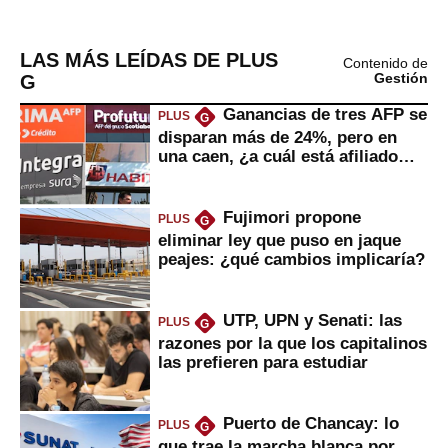
LAS MÁS LEÍDAS DE PLUS
Contenido de
G
Gestión
Ganancias de tres AFP se
PLUS
G
disparan más de 24%, pero en
una caen, ¿a cuál está afiliado
usted?
Fujimori propone
PLUS
G
eliminar ley que puso en jaque
peajes: ¿qué cambios implicaría?
UTP, UPN y Senati: las
PLUS
G
razones por la que los capitalinos
las prefieren para estudiar
Puerto de Chancay: lo
PLUS
G
que trae la marcha blanca por