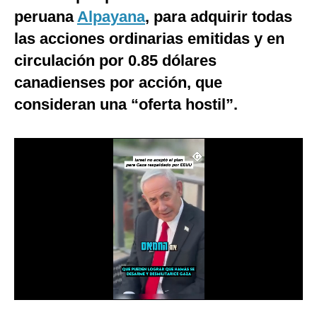
peruana
Alpayana
, para adquirir todas
Notas Contratadas
las acciones ordinarias emitidas y en
Podcast
circulación por 0.85 dólares
Gestión TV
canadienses por acción, que
Videos
consideran una “oferta hostil”.
Fotogalerías
gestion.pe
¿quiénes
Somos?
Términos
Y
Condiciones
Política
De
Privacidad