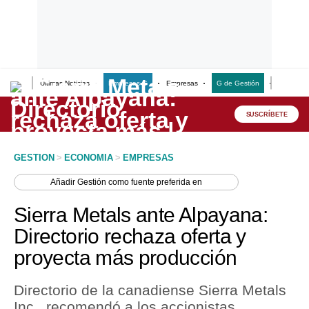
Últimas Noticias
Empresas G
Empresas
G de Gestión
Finanzas
Lo último
Peru Quiosco
SUSCRÍBETE
Portada
GESTION
>
ECONOMIA
>
EMPRESAS
Empresas
Añadir
Gestión
como fuente preferida en
Management & Empleo
Sierra Metals ante Alpayana:
Economía
Directorio rechaza oferta y
proyecta más producción
Mercados
Perú
Directorio de la canadiense Sierra Metals
Inc., recomendó a los accionistas
Política