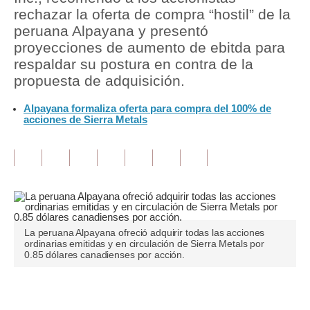
rechazar la oferta de compra “hostil” de la
Tu Dinero
peruana Alpayana y presentó
proyecciones de aumento de ebitda para
Finanzas Personales
respaldar su postura en contra de la
propuesta de adquisición.
Inmobiliarias
Alpayana formaliza oferta para compra del 100% de
Plus G
acciones de Sierra Metals
Opinión
Editorial
Pregunta de hoy
Blogs
La peruana Alpayana ofreció adquirir todas las acciones
ordinarias emitidas y en circulación de Sierra Metals por
Tendencias
0.85 dólares canadienses por acción.
Lujo
Únete a nuestro canal
Viajes