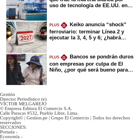
uso de tecnología de EE.UU. en
mercancías
Keiko anuncia “shock”
PLUS
G
ferroviario: terminar Línea 2 y
ejecutar la 3, 4, 5 y 6; ¿habrá
avances?
Bancos se pondrán duros
PLUS
G
con empresas por culpa de El
Niño, ¿por qué será bueno para
ahorristas?
Gestión
Director Periodístico (e)
VÍCTOR MELGAREJO
© Empresa Editora El Comercio S.A.
Calle Paracas #532, Pueblo Libre, Lima.
Copyright© | Gestion.pe | Grupo El Comercio | Todos los derechos
reservados
SECCIONES:
Portada
-
Economía
-