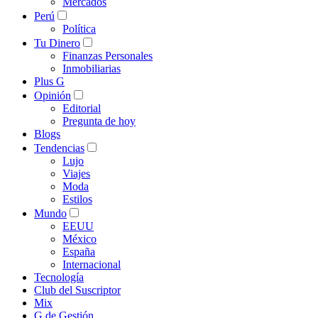
Mercados
Perú
Política
Tu Dinero
Finanzas Personales
Inmobiliarias
Plus G
Opinión
Editorial
Pregunta de hoy
Blogs
Tendencias
Lujo
Viajes
Moda
Estilos
Mundo
EEUU
México
España
Internacional
Tecnología
Club del Suscriptor
Mix
G de Gestión