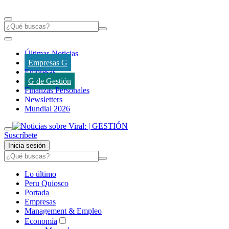
Últimas Noticias
Empresas G
Empresas
G de Gestión
Finanzas Personales
Newsletters
Mundial 2026
Suscríbete
Inicia sesión
Lo último
Peru Quiosco
Portada
Empresas
Management & Empleo
Economía