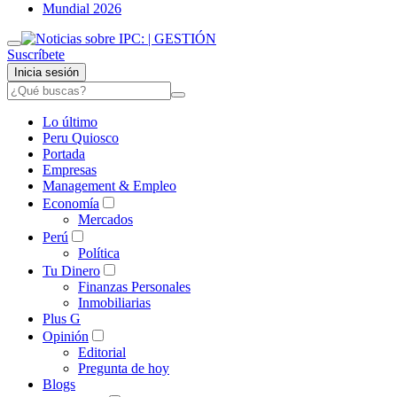
Mundial 2026
Suscríbete
Inicia sesión
Lo último
Peru Quiosco
Portada
Empresas
Management & Empleo
Economía
Mercados
Perú
Política
Tu Dinero
Finanzas Personales
Inmobiliarias
Plus G
Opinión
Editorial
Pregunta de hoy
Blogs