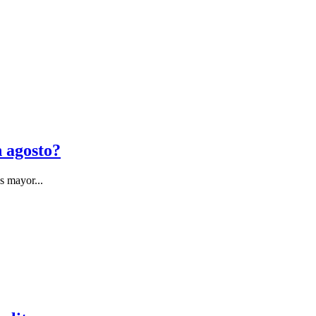
n agosto?
s mayor...