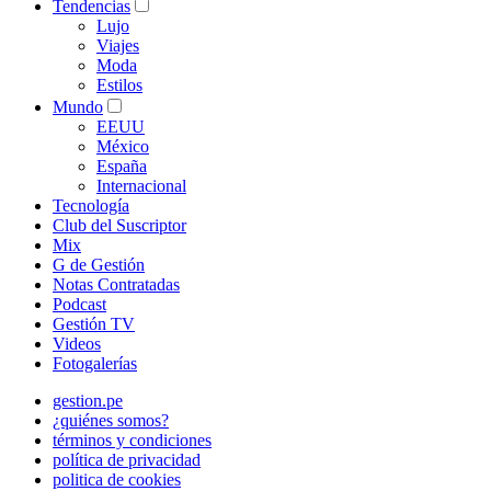
Tendencias
Lujo
Viajes
Moda
Estilos
Mundo
EEUU
México
España
Internacional
Tecnología
Club del Suscriptor
Mix
G de Gestión
Notas Contratadas
Podcast
Gestión TV
Videos
Fotogalerías
gestion.pe
¿quiénes somos?
términos y condiciones
política de privacidad
politica de cookies