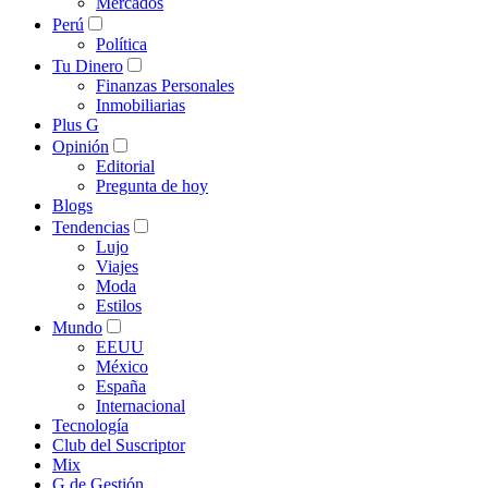
Mercados
Perú
Política
Tu Dinero
Finanzas Personales
Inmobiliarias
Plus G
Opinión
Editorial
Pregunta de hoy
Blogs
Tendencias
Lujo
Viajes
Moda
Estilos
Mundo
EEUU
México
España
Internacional
Tecnología
Club del Suscriptor
Mix
G de Gestión