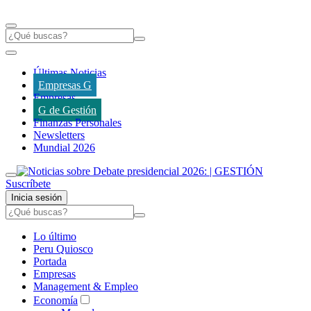
Últimas Noticias
Empresas G
Empresas
G de Gestión
Finanzas Personales
Newsletters
Mundial 2026
Suscríbete
Inicia sesión
Lo último
Peru Quiosco
Portada
Empresas
Management & Empleo
Economía