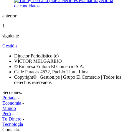
anterior
1
siguiente
Gestión
Director Periodístico (e)
VÍCTOR MELGAREJO
© Empresa Editora El Comercio S.A.
Calle Paracas #532, Pueblo Libre, Lima.
Copyright© | Gestion.pe | Grupo El Comercio | Todos los
derechos reservados
Secciones:
Portada
-
Economía
-
Mundo
-
Perú
-
Tu Dinero
-
Tecnología
Contacto: