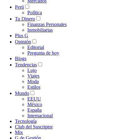
Mercados
Perú
Política
Tu Dinero
Finanzas Personales
Inmobiliarias
Plus G
Opinión
Editorial
Pregunta de hoy
Blogs
Tendencias
Lujo
Viajes
Moda
Estilos
Mundo
EEUU
México
España
Internacional
Tecnología
Club del Suscriptor
Mix
G de Gestión