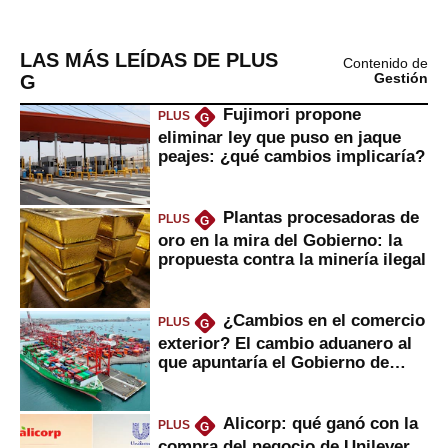
LAS MÁS LEÍDAS DE PLUS
Contenido de
G
Gestión
Fujimori propone
PLUS
G
eliminar ley que puso en jaque
peajes: ¿qué cambios implicaría?
Plantas procesadoras de
PLUS
G
oro en la mira del Gobierno: la
propuesta contra la minería ilegal
¿Cambios en el comercio
PLUS
G
exterior? El cambio aduanero al
que apuntaría el Gobierno de
Fujimori
Alicorp: qué ganó con la
PLUS
G
compra del negocio de Unilever