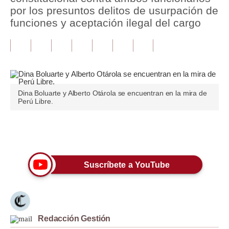
por los presuntos delitos de usurpación de
Tu Dinero
funciones y aceptación ilegal del cargo
Finanzas Personales
Inmobiliarias
Plus G
Dina Boluarte y Alberto Otárola se encuentran en la mira de
Opinión
Perú Libre.
Editorial
Únete a nuestro canal
Pregunta de hoy
Blogs
Suscríbete a YouTube
Tendencias
Lujo
Redacción Gestión
Viajes