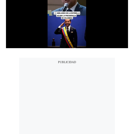
Notas Contratadas
Podcast
Gestión TV
Videos
Fotogalerías
gestion.pe
¿quiénes
Somos?
Términos
Y
Condiciones
Política
De
Privacidad