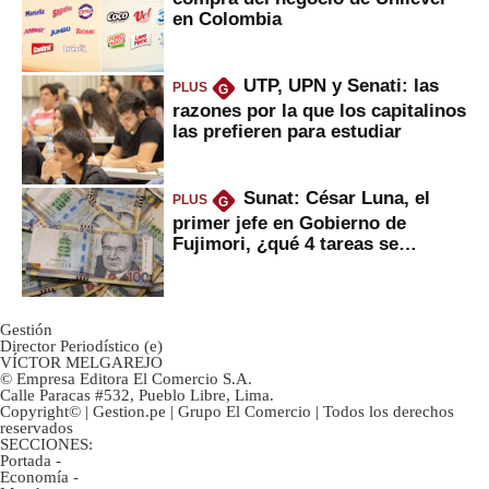
en Colombia
UTP, UPN y Senati: las
PLUS
G
razones por la que los capitalinos
las prefieren para estudiar
Sunat: César Luna, el
PLUS
G
primer jefe en Gobierno de
Fujimori, ¿qué 4 tareas se
marcan urgentes?
Gestión
Director Periodístico (e)
VÍCTOR MELGAREJO
© Empresa Editora El Comercio S.A.
Calle Paracas #532, Pueblo Libre, Lima.
Copyright© | Gestion.pe | Grupo El Comercio | Todos los derechos
reservados
SECCIONES:
Portada
-
Economía
-