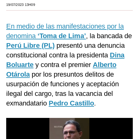
19/07/2023 13H09
Moda
Estilos
En medio de las manifestaciones por la
Mundo
denomina
‘Toma de Lima’
, la bancada de
Perú Libre (PL)
presentó una denuncia
EEUU
constitucional contra la presidenta
Dina
México
Boluarte
y contra el premier
Alberto
España
Otárola
por los presuntos delitos de
usurpación de funciones y aceptación
Internacional
ilegal del cargo, tras la vacancia del
Tecnología
exmandatario
Pedro Castillo
.
Club del Suscriptor
Mix
G de Gestión