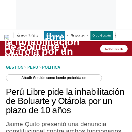
Últimas Noticias
Empresas G
Empresas
G de Gestión
Finanzas
Lo último
Peru Quiosco
SUSCRÍBETE
Portada
GESTION
>
PERU
>
POLITICA
Empresas
Añadir
Gestión
como fuente preferida en
Management & Empleo
Perú Libre pide la inhabilitación
Economía
de Boluarte y Otárola por un
plazo de 10 años
Mercados
Perú
Jaime Quito presentó una denuncia
constitucional contra ambos funcionarios
Política