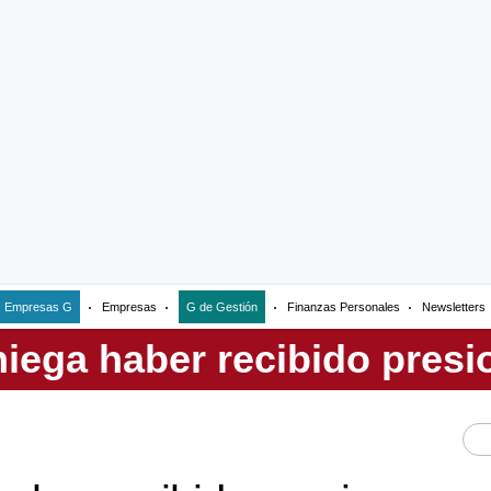
Empresas G
Empresas
G de Gestión
Finanzas Personales
Newsletters