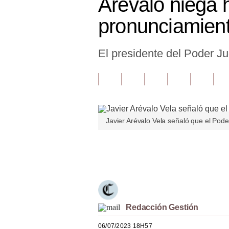
Arévalo niega h
Finanzas Personales
pronunciamient
Inmobiliarias
El presidente del Poder Jud
Plus G
Opinión
Editorial
Pregunta de hoy
Javier Arévalo Vela señaló que el Pode
Blogs
Únete a nuestro canal
Tendencias
Lujo
Viajes
Redacción Gestión
Moda
06/07/2023 18H57