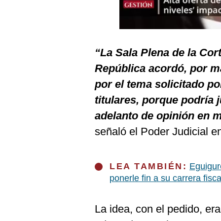
Podcast
Gestión TV
Videos
“La Sala Plena de la Cor
Fotogalerías
República acordó, por m
por el tema solicitado 
titulares, porque podría 
gestion.pe
adelanto de opinión en m
¿quiénes
señaló el Poder Judicial e
Somos?
Términos
Y
LEA TAMBIÉN:
Eguigur
Condiciones
ponerle fin a su carrera fisca
Política
De
Privacidad
La idea, con el pedido, era
Politica