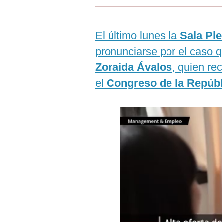
Estilos
Mundo
El último lunes la
Sala Pl
pronunciarse por el caso q
EEUU
Zoraida Ávalos
, quien re
México
el
Congreso de la Repúbl
España
Internacional
Tecnología
Club del Suscriptor
Mix
G de Gestión
Notas Contratadas