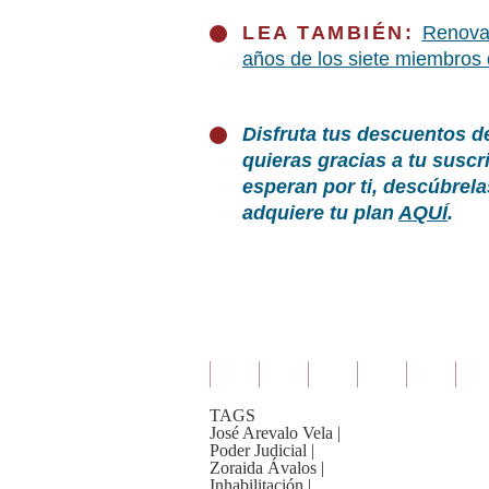
LEA TAMBIÉN:
Renovac
años de los siete miembros 
Disfruta tus descuentos d
quieras gracias a tu susc
esperan por ti, descúbrel
adquiere tu plan
AQUÍ
.
TAGS
José Arevalo Vela
|
Poder Judicial
|
Zoraida Ávalos
|
Inhabilitación
|