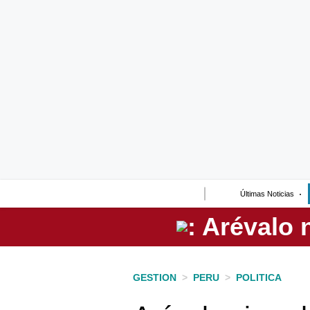
Lo último
Peru Quiosco
Portada
Empresas
Management & Empleo
Economía
Últimas Noticias
Mercados
Perú
Política
GESTION
>
PERU
>
POLITICA
Tu Dinero