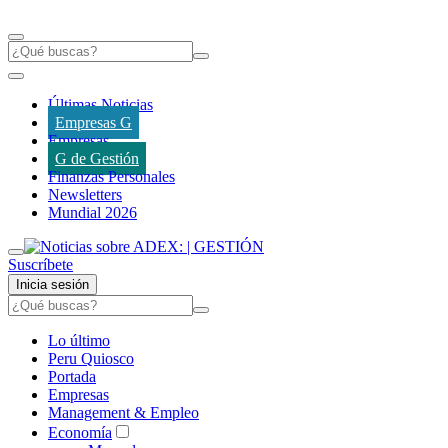
Últimas Noticias
Empresas G
Empresas
G de Gestión
Finanzas Personales
Newsletters
Mundial 2026
Suscríbete
Inicia sesión
Lo último
Peru Quiosco
Portada
Empresas
Management & Empleo
Economía