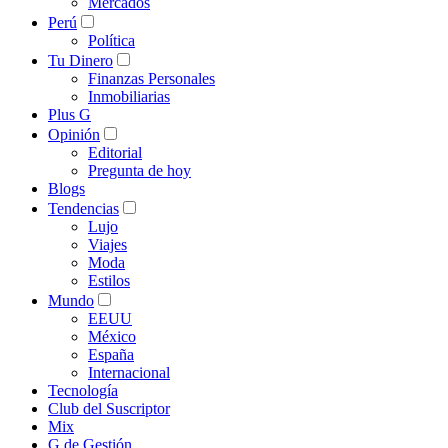
Mercados
Perú
Política
Tu Dinero
Finanzas Personales
Inmobiliarias
Plus G
Opinión
Editorial
Pregunta de hoy
Blogs
Tendencias
Lujo
Viajes
Moda
Estilos
Mundo
EEUU
México
España
Internacional
Tecnología
Club del Suscriptor
Mix
G de Gestión