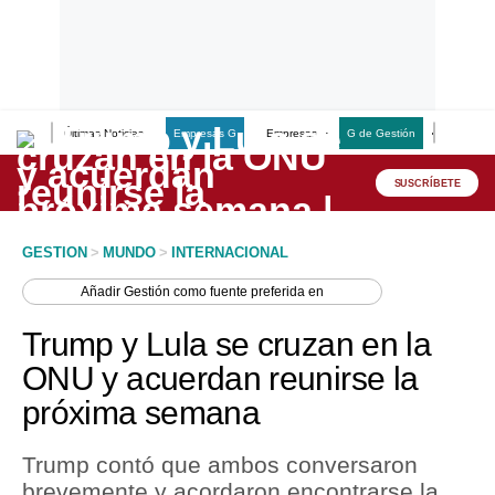
Últimas Noticias
Empresas G
Empresas
G de Gestión
Finanzas
Lo último
Peru Quiosco
SUSCRÍBETE
Portada
GESTION
>
MUNDO
>
INTERNACIONAL
Empresas
Añadir
Gestión
como fuente preferida en
Management & Empleo
Trump y Lula se cruzan en la
Economía
ONU y acuerdan reunirse la
próxima semana
Mercados
Perú
Trump contó que ambos conversaron
brevemente y acordaron encontrarse la
Política