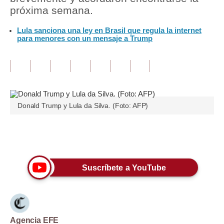
próxima semana.
Tu Dinero
Lula sanciona una ley en Brasil que regula la internet
para menores con un mensaje a Trump
Finanzas Personales
Inmobiliarias
Plus G
Opinión
Donald Trump y Lula da Silva. (Foto: AFP)
Editorial
Únete a nuestro canal
Pregunta de hoy
Blogs
Suscríbete a YouTube
Tendencias
Lujo
Viajes
Agencia EFE