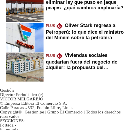
eliminar ley que puso en jaque
peajes: ¿qué cambios implicaría?
Oliver Stark regresa a
PLUS
G
Petroperú: lo que dice el ministro
del Minem sobre la petrolera
Viviendas sociales
PLUS
G
quedarían fuera del negocio de
alquiler: la propuesta del
gobierno
Gestión
Director Periodístico (e)
VÍCTOR MELGAREJO
© Empresa Editora El Comercio S.A.
Calle Paracas #532, Pueblo Libre, Lima.
Copyright© | Gestion.pe | Grupo El Comercio | Todos los derechos
reservados
SECCIONES:
Portada
-
Economía
-