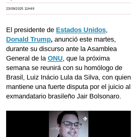
Moda
23/09/2025 11H49
Estilos
El presidente de
Estados Unidos
,
Mundo
Donald Trump
,
anunció este martes,
EEUU
durante su discurso ante la Asamblea
General de la
ONU
, que la próxima
México
semana se reunirá con su homólogo de
España
Brasil, Luiz Inácio Lula da Silva, con quien
Internacional
mantiene una fuerte disputa por el juicio al
Tecnología
exmandatario brasileño Jair Bolsonaro.
Club del Suscriptor
Mix
G de Gestión