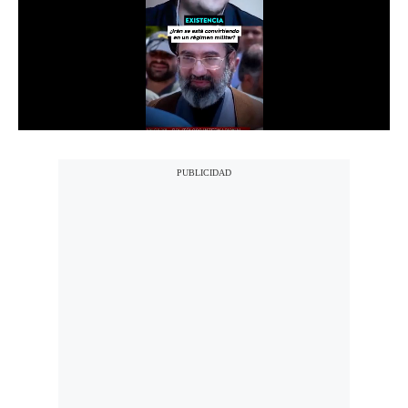
Notas Contratadas
Podcast
Gestión TV
Videos
Fotogalerías
gestion.pe
¿quiénes
Somos?
Términos
Y
Condiciones
Política
De
Privacidad