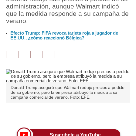
administración, aunque Walmart indicó
Tu Dinero
que la medida responde a su campaña de
verano.
Finanzas Personales
Efecto Trump: FIFA revoca tarjeta roja a jugador de
Inmobiliarias
EE.UU., ¿cómo reaccionó Bélgica?
Plus G
Opinión
Editorial
Pregunta de hoy
Donald Trump aseguró que Walmart redujo precios a pedido
de su gobierno, pero la empresa atribuyó la medida a su
Blogs
campaña comercial de verano. Foto: EFE.
Tendencias
Únete a nuestro canal
Lujo
Viajes
Suscríbete a YouTube