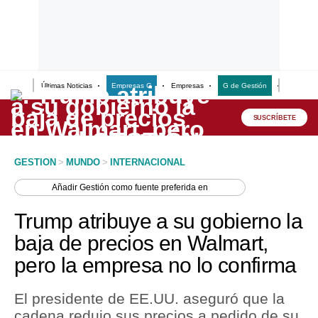
Últimas Noticias
Empresas G
Empresas
G de Gestión
Finanzas
Lo último
Peru Quiosco
SUSCRÍBETE
Portada
GESTION
>
MUNDO
>
INTERNACIONAL
Empresas
Añadir
Gestión
como fuente preferida en
Management & Empleo
Trump atribuye a su gobierno la
Economía
baja de precios en Walmart,
pero la empresa no lo confirma
Mercados
Perú
El presidente de EE.UU. aseguró que la
cadena redujo sus precios a pedido de su
Política