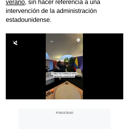
verano
, sin hacer referencia a una
Notas Contratadas
intervención de la administración
Podcast
estadounidense.
Gestión TV
Videos
Fotogalerías
gestion.pe
¿quiénes
Somos?
Términos
Y
Condiciones
Política
De
Privacidad