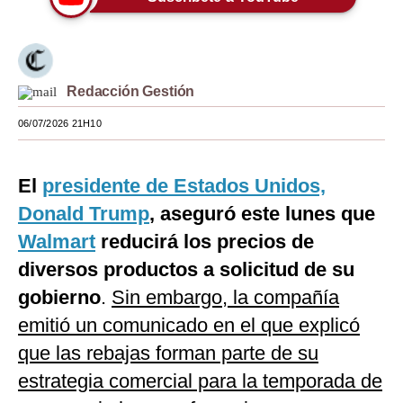
Moda
Estilos
Redacción Gestión
Mundo
06/07/2026 21H10
EEUU
México
El
presidente de Estados Unidos,
España
Donald Trump
, aseguró este lunes que
Walmart
reducirá los precios de
Internacional
diversos productos a solicitud de su
Tecnología
gobierno
.
Sin embargo, la compañía
Club del Suscriptor
emitió un comunicado en el que explicó
que las rebajas forman parte de su
Mix
estrategia comercial para la temporada de
G de Gestión