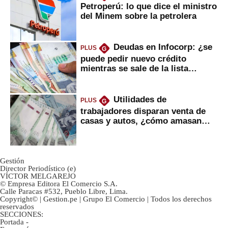
Petroperú: lo que dice el ministro
del Minem sobre la petrolera
Deudas en Infocorp: ¿se
PLUS
G
puede pedir nuevo crédito
mientras se sale de la lista
negra?
Utilidades de
PLUS
G
trabajadores disparan venta de
casas y autos, ¿cómo amasan
tanta liquidez?
Gestión
Director Periodístico (e)
VÍCTOR MELGAREJO
© Empresa Editora El Comercio S.A.
Calle Paracas #532, Pueblo Libre, Lima.
Copyright© | Gestion.pe | Grupo El Comercio | Todos los derechos
reservados
SECCIONES:
Portada
-