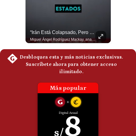
Politica
De
Cookies
Preguntas
Frecuentes
NOTICIAS DE ÚLTIMA HORA: EE.UU. Se Queda Sin Misiles En Medio Oriente
“Irán Está Colapsado, Pero EE.UU. Parece Desesperado” | #radar24
NOTICIAS DE ÚLTIMA HORA: 1️⃣ EE.UU.: Habría gastado casi el 80% de sus misiles más avanzados (THAAD), un factor clave en las decisiones de Donald Trump frente a Irán. 2️⃣ Argentina y Brasil: Tensión diplomática escala; Brasil solicita el regreso del embajador argentino tras fuertes declaraciones de Javier Milei. 3️⃣ México: Asesinan al influencer César Gastélum a balazos durante una transmisión en vivo en Culiacán, Sinaloa. 4️⃣ Alemania: Ataque con dron explosivo obliga a suspender el aeropuerto de Leipzig, punto logístico clave de la OTAN para enviar material a Ucrania. ¿Qué noticia te parece la más impactante del día? ¡Te leo en los comentarios! 👇 #EEUU #JavierMilei #CesarGastelum #Alemania #Noticias #UltimaHora #NoticiasDelDia 🚀 ¿Quieres entender el mundo sin ruido? Únete a nuestra comunidad y forma parte del cambio. #GestiónNewsroomLive #NoticiasGlobales #AnálisisGeopolítico #EconomíaMundial #IA #Geopolítica #LatinosEnUSA #NoticiasEnEspañol 👉 Suscríbete y activa la campana para no perderte nuestro análisis diario. 🌎 Síguenos en nuestras redes sociales: 📌 Web oficial: https://gestion.pe/mundo/ 📌 LinkedIn: http://bit.ly/3HYIET0 📌 X (Twitter): http://bit.ly/4noZtX9 📌 TikTok: http://bit.ly/4evB6TO
Miguel Ángel Rodríguez Mackay, analista internacional, sostiene que las negociaciones fueron impulsadas por Irán y no por Estados Unidos. Según su análisis, Teherán estaría debilitado militar y económicamente, aunque la narrativa internacional presenta a Trump como el líder desesperado por terminar una guerra que no puede ganar. #Geopolitica #Iran #DonaldTrump #RodriguezMackay #EEUU #NoticiasInternacionales #PoliticaInternacional #AnalisisGeopolitico #Shorts 👉 Suscríbete y activa la campana para no perderte nuestro análisis diario. 🌎 Síguenos en nuestras redes sociales: 📌 Web oficial: https://gestion.pe/mundo/ 📌 LinkedIn: http://bit.ly/3HYIET0 📌 X (Twitter): http://bit.ly/4noZtX9 📌 TikTok: http://bit.ly/4evB6TO