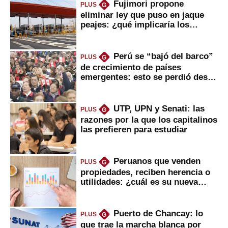
Fujimori propone
PLUS
G
eliminar ley que puso en jaque
peajes: ¿qué implicaría los
usuarios?
Perú se “bajó del barco”
PLUS
G
de crecimiento de países
emergentes: esto se perdió desde
2022
UTP, UPN y Senati: las
PLUS
G
razones por la que los capitalinos
las prefieren para estudiar
Peruanos que venden
PLUS
G
propiedades, reciben herencia o
utilidades: ¿cuál es su nueva
inversión clave?
Puerto de Chancay: lo
PLUS
G
que trae la marcha blanca por