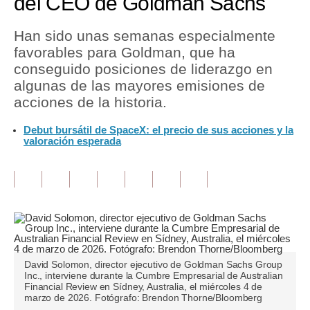
del CEO de Goldman Sachs
Tu Dinero
Han sido unas semanas especialmente
favorables para Goldman, que ha
Finanzas Personales
conseguido posiciones de liderazgo en
Inmobiliarias
algunas de las mayores emisiones de
acciones de la historia.
Plus G
Debut bursátil de SpaceX: el precio de sus acciones y la
Opinión
valoración esperada
Editorial
Pregunta de hoy
Blogs
Tendencias
David Solomon, director ejecutivo de Goldman Sachs Group
Lujo
Inc., interviene durante la Cumbre Empresarial de Australian
Financial Review en Sídney, Australia, el miércoles 4 de
marzo de 2026. Fotógrafo: Brendon Thorne/Bloomberg
Viajes