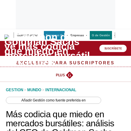
Últimas Noticias
Empresas G
Empresas
G de Gestión
Finanzas
Lo último
Peru Quiosco
SUSCRÍBETE
Portada
EXCLUSIVO PARA SUSCRIPTORES
Empresas
PLUS
G
Management & Empleo
GESTION
>
MUNDO
>
INTERNACIONAL
Economía
Añadir
Gestión
como fuente preferida en
Mercados
Más codicia que miedo en
Perú
mercados bursátiles: análisis
Política