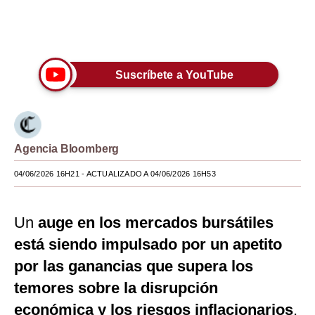
Moda
Únete a nuestro canal
Estilos
Suscríbete a YouTube
Mundo
EEUU
México
Agencia Bloomberg
España
04/06/2026 16H21
- ACTUALIZADO A 04/06/2026 16H53
Internacional
Tecnología
Un
auge en los mercados bursátiles
está siendo impulsado por un apetito
Club del Suscriptor
por las ganancias que supera los
Mix
temores sobre la disrupción
G de Gestión
económica y los riesgos inflacionarios
,