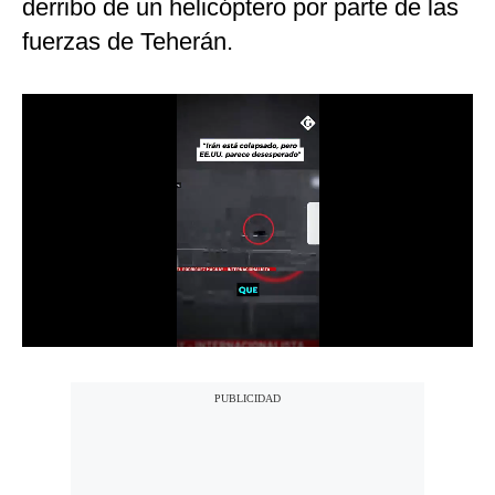
derribo de un helicóptero por parte de las
Notas Contratadas
fuerzas de Teherán.
Podcast
Gestión TV
Videos
Fotogalerías
gestion.pe
¿quiénes
Somos?
Términos
Y
Condiciones
Política
De
Privacidad