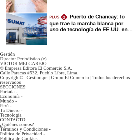
inversión clave?
Puerto de Chancay: lo
PLUS
G
que trae la marcha blanca por
uso de tecnología de EE.UU. en
mercancías
Gestión
Director Periodístico (e)
VÍCTOR MELGAREJO
© Empresa Editora El Comercio S.A.
Calle Paracas #532, Pueblo Libre, Lima.
Copyright© | Gestion.pe | Grupo El Comercio | Todos los derechos
reservados
SECCIONES:
Portada
-
Economía
-
Mundo
-
Perú
-
Tu Dinero
-
Tecnología
CONTACTO:
¿Quiénes somos?
-
Términos y Condiciones
-
Política de Privacidad
-
Politica de Cookies
-