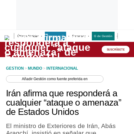
Últimas Noticias
Empresas G
Empresas
G de Gestión
Finanzas
Lo último
Peru Quiosco
SUSCRÍBETE
Portada
GESTION
>
MUNDO
>
INTERNACIONAL
Empresas
Añadir
Gestión
como fuente preferida en
Management & Empleo
Irán afirma que responderá a
Economía
cualquier “ataque o amenaza”
de Estados Unidos
Mercados
Perú
El ministro de Exteriores de Irán, Abás
Araqchí, insistió en señalar que
Política