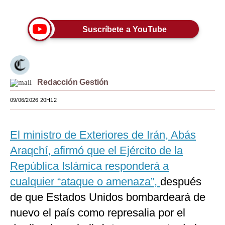
Moda
Suscríbete a YouTube
Estilos
Mundo
EEUU
Redacción Gestión
México
09/06/2026 20H12
España
El ministro de Exteriores de Irán, Abás
Internacional
Araqchí, afirmó que el Ejército de la
Tecnología
República Islámica responderá a
Club del Suscriptor
cualquier “ataque o amenaza”,
después
de que Estados Unidos bombardeará de
Mix
nuevo el país como represalia por el
G de Gestión