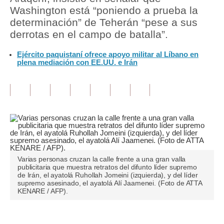
Washington está “poniendo a prueba la
Tu Dinero
determinación” de Teherán “pese a sus
derrotas en el campo de batalla”.
Finanzas Personales
Ejército paquistaní ofrece apoyo militar al Líbano en
Inmobiliarias
plena mediación con EE.UU. e Irán
Plus G
Opinión
Editorial
Pregunta de hoy
Blogs
Varias personas cruzan la calle frente a una gran valla
publicitaria que muestra retratos del difunto líder supremo
de Irán, el ayatolá Ruhollah Jomeini (izquierda), y del líder
Tendencias
supremo asesinado, el ayatolá Alí Jaamenei. (Foto de ATTA
KENARE / AFP).
Lujo
Viajes
Únete a nuestro canal