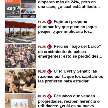
disparan más de 24%, pero en
una caen, ¿a cuál está afiliado
usted?
Fujimori propone
PLUS
G
eliminar ley que puso en jaque
peajes: ¿qué implicaría los
usuarios?
Perú se “bajó del barco”
PLUS
G
de crecimiento de países
emergentes: esto se perdió desde
2022
UTP, UPN y Senati: las
PLUS
G
razones por la que los capitalinos
las prefieren para estudiar
Peruanos que venden
PLUS
G
propiedades, reciben herencia o
utilidades: ¿cuál es su nueva