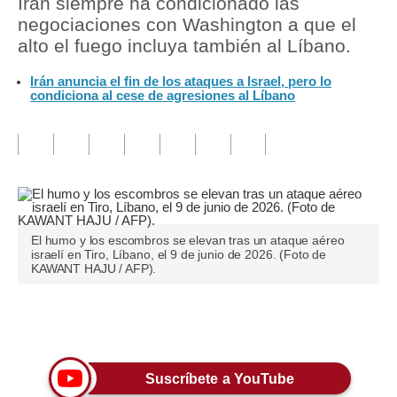
Irán siempre ha condicionado las
negociaciones con Washington a que el
Tu Dinero
alto el fuego incluya también al Líbano.
Finanzas Personales
Irán anuncia el fin de los ataques a Israel, pero lo
condiciona al cese de agresiones al Líbano
Inmobiliarias
Plus G
Opinión
Editorial
El humo y los escombros se elevan tras un ataque aéreo
Pregunta de hoy
israelí en Tiro, Líbano, el 9 de junio de 2026. (Foto de
KAWANT HAJU / AFP).
Blogs
Tendencias
Únete a nuestro canal
Lujo
Suscríbete a YouTube
Viajes