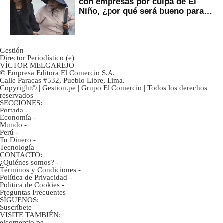
con empresas por culpa de El
Niño, ¿por qué será bueno para
ahorristas?
Gestión
Director Periodístico (e)
VÍCTOR MELGAREJO
© Empresa Editora El Comercio S.A.
Calle Paracas #532, Pueblo Libre, Lima.
Copyright© | Gestion.pe | Grupo El Comercio | Todos los derechos
reservados
SECCIONES:
Portada
-
Economía
-
Mundo
-
Perú
-
Tu Dinero
-
Tecnología
CONTACTO:
¿Quiénes somos?
-
Términos y Condiciones
-
Política de Privacidad
-
Politica de Cookies
-
Preguntas Frecuentes
SÍGUENOS:
Suscríbete
VISITE TAMBIÉN:
elcomercio.pe
-