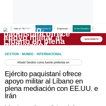
Últimas Noticias
Empresas G
Empresas
G de Gestión
Finanzas
Lo último
Peru Quiosco
SUSCRÍBETE
Portada
GESTION
>
MUNDO
>
INTERNACIONAL
Empresas
Añadir
Gestión
como fuente preferida en
Management & Empleo
Ejército paquistaní ofrece
Economía
apoyo militar al Líbano en
plena mediación con EE.UU. e
Mercados
Irán
Perú
Política