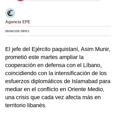
Moda
Estilos
Agencia EFE
Mundo
09/06/2026 09H52
EEUU
El jefe del Ejército paquistaní, Asim Munir,
México
prometió este martes ampliar la
España
cooperación en defensa con el Líbano,
Internacional
coincidiendo con la intensificación de los
esfuerzos diplomáticos de Islamabad para
Tecnología
mediar en el conflicto en Oriente Medio,
Club del Suscriptor
una crisis que cada vez afecta más en
Mix
territorio libanés.
G de Gestión