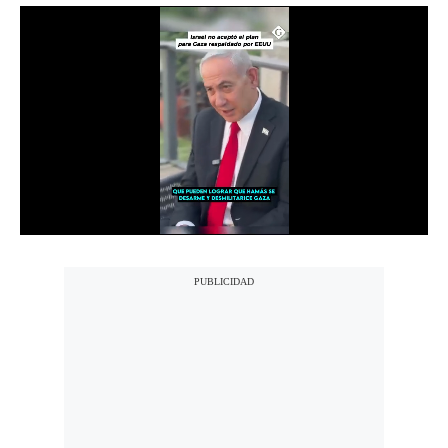
Notas Contratadas
Podcast
Gestión TV
Videos
Fotogalerías
gestion.pe
¿quiénes
Somos?
Términos
Y
Condiciones
Política
De
Privacidad