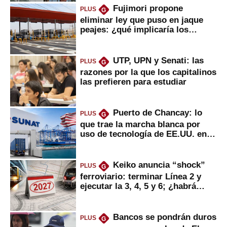
Fujimori propone
PLUS
G
eliminar ley que puso en jaque
peajes: ¿qué implicaría los
usuarios?
UTP, UPN y Senati: las
PLUS
G
razones por la que los capitalinos
las prefieren para estudiar
Puerto de Chancay: lo
PLUS
G
que trae la marcha blanca por
uso de tecnología de EE.UU. en
mercancías
Keiko anuncia “shock”
PLUS
G
ferroviario: terminar Línea 2 y
ejecutar la 3, 4, 5 y 6; ¿habrá
avances?
Bancos se pondrán duros
PLUS
G