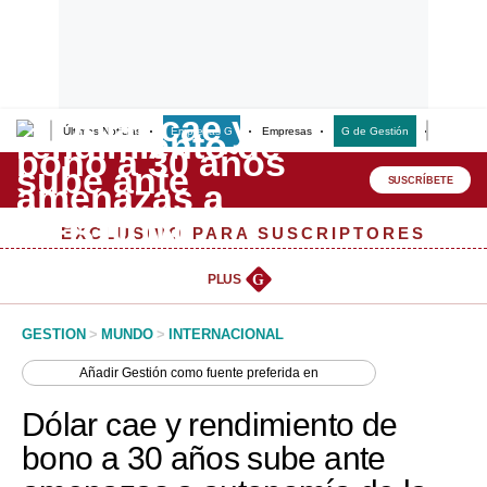
Últimas Noticias
Empresas G
Empresas
G de Gestión
Finanzas
Lo último
Peru Quiosco
SUSCRÍBETE
Portada
EXCLUSIVO PARA SUSCRIPTORES
Empresas
PLUS
G
Management & Empleo
GESTION
>
MUNDO
>
INTERNACIONAL
Economía
Añadir
Gestión
como fuente preferida en
Mercados
Dólar cae y rendimiento de
Perú
bono a 30 años sube ante
Política