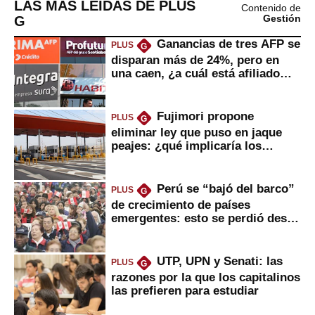
LAS MÁS LEÍDAS DE PLUS
Contenido de
G
Gestión
Ganancias de tres AFP se
PLUS
G
disparan más de 24%, pero en
una caen, ¿a cuál está afiliado
usted?
Fujimori propone
PLUS
G
eliminar ley que puso en jaque
peajes: ¿qué implicaría los
usuarios?
Perú se “bajó del barco”
PLUS
G
de crecimiento de países
emergentes: esto se perdió desde
2022
UTP, UPN y Senati: las
PLUS
G
razones por la que los capitalinos
las prefieren para estudiar