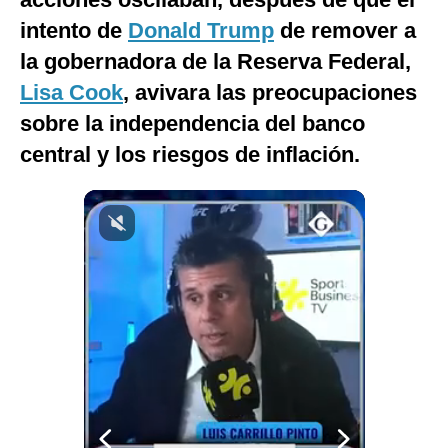
Notas Contratadas
intento de
Donald Trump
de remover a
la gobernadora de la Reserva Federal,
Podcast
Lisa Cook
, avivara las preocupaciones
Gestión TV
sobre la independencia del banco
Videos
central y los riesgos de inflación.
Fotogalerías
gestion.pe
¿quiénes
Somos?
Términos
Y
Condiciones
Política
De
Privacidad