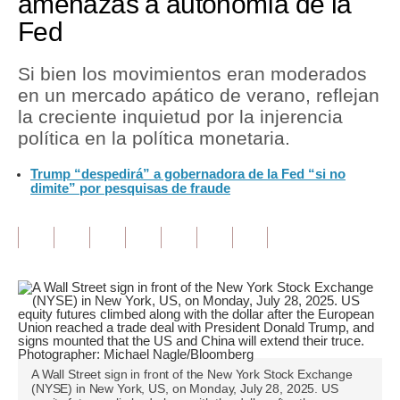
amenazas a autonomía de la
Fed
Tu Dinero
Finanzas Personales
Si bien los movimientos eran moderados
en un mercado apático de verano, reflejan
Inmobiliarias
la creciente inquietud por la injerencia
política en la política monetaria.
Plus G
Trump “despedirá” a gobernadora de la Fed “si no
Opinión
dimite” por pesquisas de fraude
Editorial
Pregunta de hoy
Blogs
Tendencias
Lujo
A Wall Street sign in front of the New York Stock Exchange
(NYSE) in New York, US, on Monday, July 28, 2025. US
Viajes