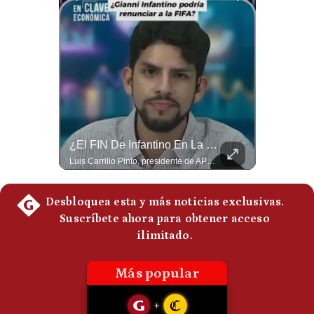
Politica
De
Cookies
Preguntas
Frecuentes
Guerra Con Irán Agota El 61% De Los Interceptores Patriot De EE.UU. | #radar24
¿El FIN De Infantino En La FIFA? El Grave Pronóstico Sobre Su Renuncia | #EnClaveEconómica
Estados Unidos habría disparado más de 1,000 misiles Tomahawk durante la guerra contra Irán y que sus reservas podrían no recuperar los niveles anteriores hasta 2030 o 2031. Washington y sus aliados habrían utilizado hasta el 61% de sus interceptores Patriot. #EstadosUnidos #Tomahawk #Iran #Misiles #Patriot #Geopolitica #NoticiasInternacionales #Guerra #Shorts 👉 Suscríbete y activa la campana para no perderte nuestro análisis diario. 🌎 Síguenos en nuestras redes sociales: 📌 Web oficial: https://gestion.pe/mundo/ 📌 LinkedIn: http://bit.ly/3HYIET0 📌 X (Twitter): http://bit.ly/4noZtX9 📌 TikTok: http://bit.ly/4evB6TO
Luis Carrillo Pinto, presidente de APEMD pronostica meses muy difíciles para Infantino y sostiene que una mayor presión de la UEFA, junto con nuevas investigaciones periodísticas, podría llevarlo a dimitir. También menciona renuncias internas y acusaciones de que el proyecto fue impulsado por una sola persona. #GianniInfantino #FIFA #UEFA #LuisCarrilloPinto #APEMD #Futbol #NoticiasDeportivas #Mundial #Shorts 👉 Suscríbete y activa la campana para no perderte nuestro análisis diario. 🌎 Síguenos en nuestras redes sociales: 📌 Web oficial: https://gestion.pe/mundo/ 📌 LinkedIn: http://bit.ly/3HYIET0 📌 X (Twitter): http://bit.ly/4noZtX9 📌 TikTok: http://bit.ly/4evB6TO