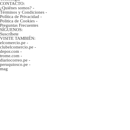
CONTACTO:
¿Quiénes somos?
-
Términos y Condiciones
-
Política de Privacidad
-
Politica de Cookies
-
Preguntas Frecuentes
SÍGUENOS:
Suscríbete
VISITE TAMBIÉN:
elcomercio.pe
-
clubelcomercio.pe
-
depor.com
-
trome.com
-
diariocorreo.pe
-
peruquiosco.pe
-
mag