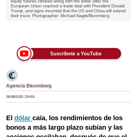
equity futures climbed along with the dollar after the
European Union reached a trade deal with President Donald
Moda
Trump, and signs mounted that the US and China will extend
their truce. Photographer: Michael Nagle/Bloomberg
Estilos
Mundo
Únete a nuestro canal
EEUU
Suscríbete a YouTube
México
España
Internacional
Agencia Bloomberg
Tecnología
26/08/2025 21H30
Club del Suscriptor
El
dólar
caía, los rendimientos de los
Mix
bonos a más largo plazo subían y las
G de Gestión
acciones oscilaban, después de que el