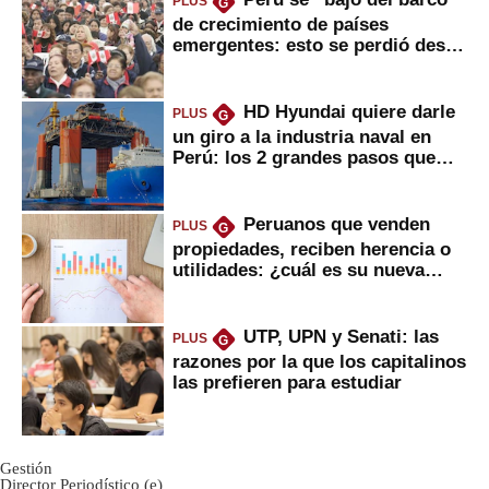
PLUS
G
de crecimiento de países
emergentes: esto se perdió desde
2022
HD Hyundai quiere darle
PLUS
G
un giro a la industria naval en
Perú: los 2 grandes pasos que
daría
Peruanos que venden
PLUS
G
propiedades, reciben herencia o
utilidades: ¿cuál es su nueva
inversión clave?
UTP, UPN y Senati: las
PLUS
G
razones por la que los capitalinos
las prefieren para estudiar
Gestión
Director Periodístico (e)