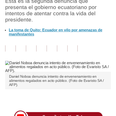
Esta es la segunda denuncia que
presenta el gobierno ecuatoriano por
Tu Dinero
intentos de atentar contra la vida del
presidente.
Finanzas Personales
La toma de Quito: Ecuador en vilo por amenazas de
Inmobiliarias
manifestantes
Plus G
Opinión
Editorial
Pregunta de hoy
Daniel Noboa denuncia intento de envenenamiento en
alimentos regalados en acto público. (Foto de Evaristo SA /
Blogs
AFP).
Tendencias
Únete a nuestro canal
Lujo
Viajes