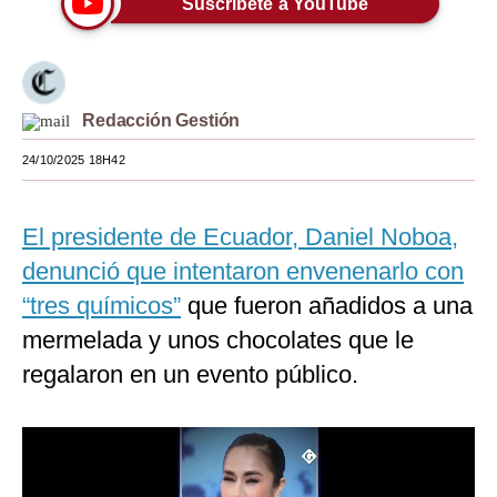
Suscríbete a YouTube
Moda
Estilos
Redacción Gestión
Mundo
24/10/2025 18H42
EEUU
México
El presidente de Ecuador, Daniel Noboa,
España
denunció que intentaron envenenarlo con
Internacional
“tres químicos”
que fueron añadidos a una
mermelada y unos chocolates que le
Tecnología
regalaron en un evento público.
Club del Suscriptor
Mix
G de Gestión