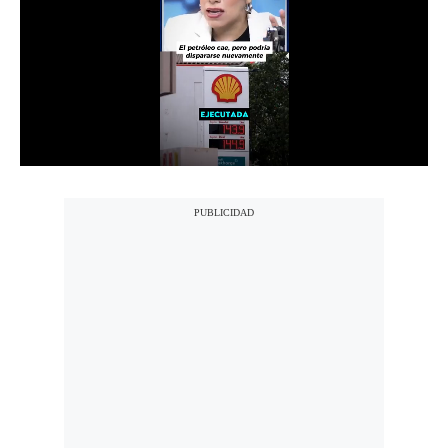
Notas Contratadas
Podcast
Gestión TV
Videos
Fotogalerías
gestion.pe
¿quiénes
Somos?
Términos
Y
Condiciones
Política
De
Privacidad