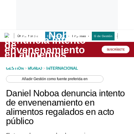
Últimas Noticias
Empresas G
Empresas
G de Gestión
Finanzas
Lo último
Peru Quiosco
SUSCRÍBETE
Portada
GESTION
>
MUNDO
>
INTERNACIONAL
Empresas
Añadir
Gestión
como fuente preferida en
Management & Empleo
Daniel Noboa denuncia intento
Economía
de envenenamiento en
alimentos regalados en acto
Mercados
público
Perú
Política