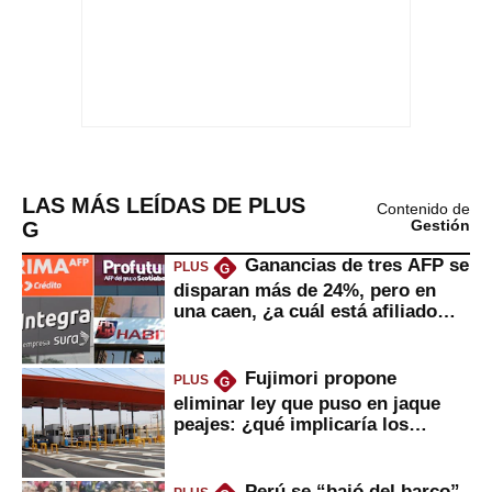
LAS MÁS LEÍDAS DE PLUS
Contenido de
G
Gestión
Ganancias de tres AFP se
PLUS
G
disparan más de 24%, pero en
una caen, ¿a cuál está afiliado
usted?
Fujimori propone
PLUS
G
eliminar ley que puso en jaque
peajes: ¿qué implicaría los
usuarios?
Perú se “bajó del barco”