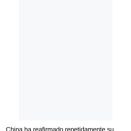
Politica
De
Cookies
Preguntas
Frecuentes
China ha reafirmado repetidamente su