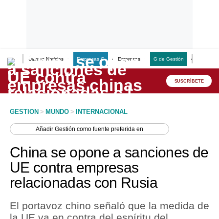
Últimas Noticias
Empresas G
Empresas
G de Gestión
Finanzas
Lo último
Peru Quiosco
SUSCRÍBETE
Portada
GESTION
>
MUNDO
>
INTERNACIONAL
Empresas
Añadir
Gestión
como fuente preferida en
Management & Empleo
China se opone a sanciones de
Economía
UE contra empresas
relacionadas con Rusia
Mercados
Perú
El portavoz chino señaló que la medida de
la UE va en contra del espíritu del
Política