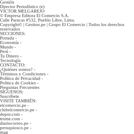
Gestión
Director Periodístico (e)
VÍCTOR MELGAREJO
© Empresa Editora El Comercio S.A.
Calle Paracas #532, Pueblo Libre, Lima.
Copyright© | Gestion.pe | Grupo El Comercio | Todos los derechos
reservados
SECCIONES:
Portada
-
Economía
-
Mundo
-
Perú
-
Tu Dinero
-
Tecnología
CONTACTO:
¿Quiénes somos?
-
Términos y Condiciones
-
Política de Privacidad
-
Politica de Cookies
-
Preguntas Frecuentes
SÍGUENOS:
Suscríbete
VISITE TAMBIÉN:
elcomercio.pe
-
clubelcomercio.pe
-
depor.com
-
trome.com
-
diariocorreo.pe
-
peruquiosco.pe
-
mag