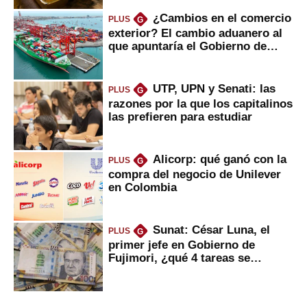
¿Cambios en el comercio
PLUS
G
exterior? El cambio aduanero al
que apuntaría el Gobierno de
Fujimori
UTP, UPN y Senati: las
PLUS
G
razones por la que los capitalinos
las prefieren para estudiar
Alicorp: qué ganó con la
PLUS
G
compra del negocio de Unilever
en Colombia
Sunat: César Luna, el
PLUS
G
primer jefe en Gobierno de
Fujimori, ¿qué 4 tareas se
marcan urgentes?