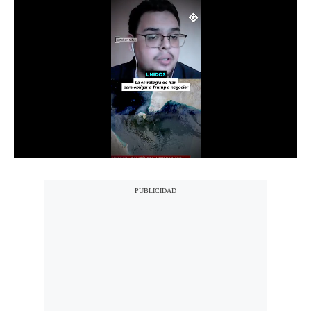
Notas Contratadas
Podcast
Gestión TV
Videos
Fotogalerías
gestion.pe
¿quiénes
Somos?
Términos
Y
Condiciones
Política
De
Privacidad