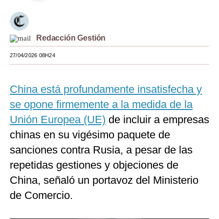
Moda
Estilos
Redacción Gestión
Mundo
27/04/2026 08H24
EEUU
China está profundamente insatisfecha y
México
se opone firmemente a la medida de la
España
Unión Europea (UE)
de incluir a empresas
Internacional
chinas en su vigésimo paquete de
sanciones contra Rusia, a pesar de las
Tecnología
repetidas gestiones y objeciones de
Club del Suscriptor
China, señaló un portavoz del Ministerio
Mix
de Comercio.
G de Gestión