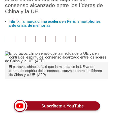
consenso alcanzado entre los líderes de
Tu Dinero
China y la UE.
Finanzas Personales
Infinix, la marca china acelera en Perú: smartphones
ante crisis de memorias
Inmobiliarias
Plus G
Opinión
Editorial
El portavoz chino señaló que la medida de la UE va en
Pregunta de hoy
contra del espíritu del consenso alcanzado entre los líderes
de China y la UE. (AFP)
Blogs
Tendencias
Únete a nuestro canal
Lujo
Suscríbete a YouTube
Viajes