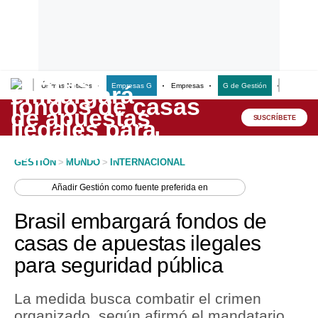
Últimas Noticias
Empresas G
Empresas
G de Gestión
Finanzas
Lo último
Peru Quiosco
SUSCRÍBETE
Portada
GESTION
>
MUNDO
>
INTERNACIONAL
Empresas
Añadir
Gestión
como fuente preferida en
Management & Empleo
Brasil embargará fondos de
Economía
casas de apuestas ilegales
para seguridad pública
Mercados
Perú
La medida busca combatir el crimen
organizado, según afirmó el mandatario
Política