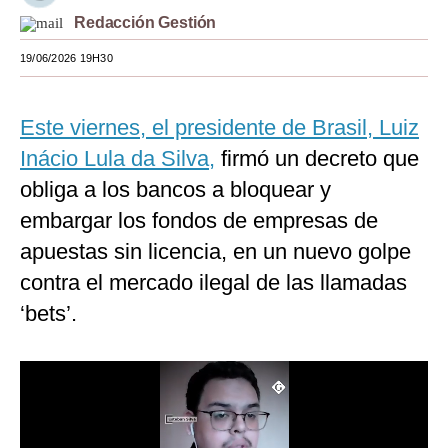
Redacción Gestión
Moda
19/06/2026 19H30
Estilos
Mundo
Este viernes, el presidente de Brasil, Luiz
EEUU
Inácio Lula da Silva,
firmó un decreto que
obliga a los bancos a bloquear y
México
embargar los fondos de empresas de
España
apuestas sin licencia, en un nuevo golpe
Internacional
contra el mercado ilegal de las llamadas
‘bets’.
Tecnología
Club del Suscriptor
Mix
G de Gestión