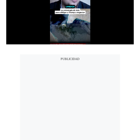
Notas Contratadas
Podcast
Gestión TV
Videos
Fotogalerías
gestion.pe
¿quiénes
Somos?
Términos
Y
Condiciones
Política
De
Privacidad