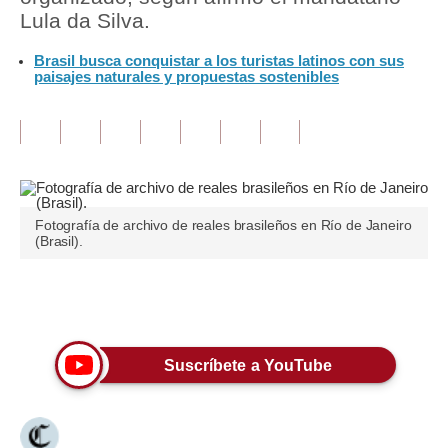
Lula da Silva.
Tu Dinero
Brasil busca conquistar a los turistas latinos con sus
paisajes naturales y propuestas sostenibles
Finanzas Personales
Inmobiliarias
Plus G
Opinión
Fotografía de archivo de reales brasileños en Río de Janeiro
Editorial
(Brasil).
Pregunta de hoy
Únete a nuestro canal
Blogs
Tendencias
Suscríbete a YouTube
Lujo
Viajes