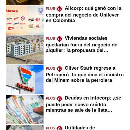
Alicorp: qué ganó con la
PLUS
G
compra del negocio de Unilever
en Colombia
Viviendas sociales
PLUS
G
quedarían fuera del negocio de
alquiler: la propuesta del
gobierno
Oliver Stark regresa a
PLUS
G
Petroperú: lo que dice el ministro
del Minem sobre la petrolera
Deudas en Infocorp: ¿se
PLUS
G
puede pedir nuevo crédito
mientras se sale de la lista
negra?
Utilidades de
PLUS
G