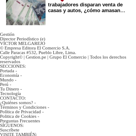
trabajadores disparan venta de
casas y autos, ¿cómo amasan
tanta liquidez?
Gestión
Director Periodístico (e)
VÍCTOR MELGAREJO
© Empresa Editora El Comercio S.A.
Calle Paracas #532, Pueblo Libre, Lima.
Copyright© | Gestion.pe | Grupo El Comercio | Todos los derechos
reservados
SECCIONES:
Portada
-
Economía
-
Mundo
-
Perú
-
Tu Dinero
-
Tecnología
CONTACTO:
¿Quiénes somos?
-
Términos y Condiciones
-
Política de Privacidad
-
Politica de Cookies
-
Preguntas Frecuentes
SÍGUENOS:
Suscríbete
VISITE TAMBIÉN: